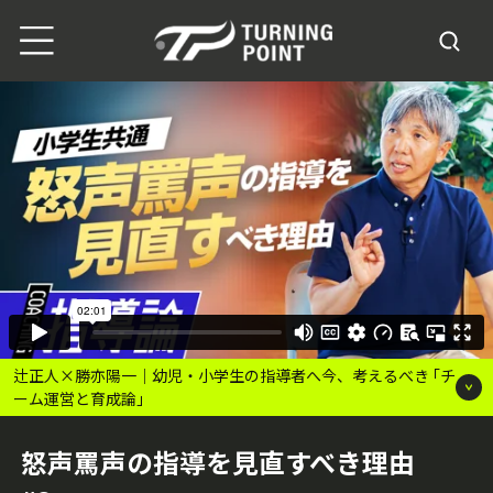
辻正人×勝亦陽一｜幼児・小学生の指導者へ今、考えるべき ｢チ
ーム運営と育成論｣
怒声罵声の指導を見直すべき理由