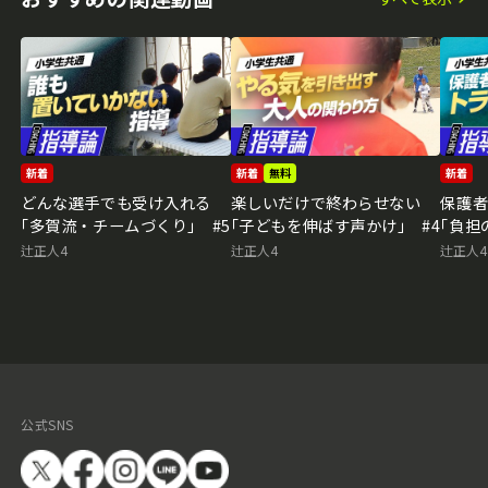
新着
新着
無料
新着
どんな選手でも受け入れる
楽しいだけで終わらせない
保護
｢多賀流・チームづくり｣ #5
｢子どもを伸ばす声かけ｣ #4
｢負担
辻正人4
辻正人4
辻正人4
公式SNS