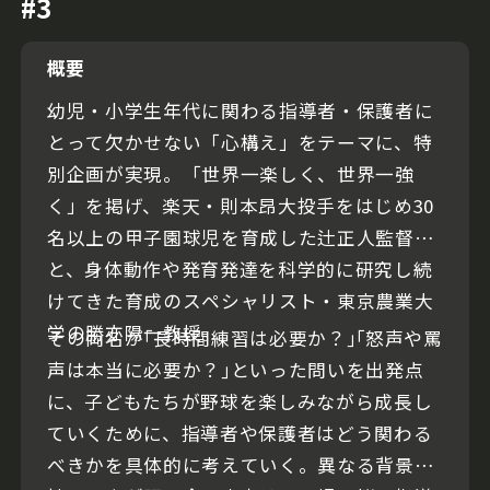
#3
概要
幼児・小学生年代に関わる指導者・保護者に
とって欠かせない「心構え」をテーマに、特
別企画が実現。「世界一楽しく、世界一強
く」を掲げ、楽天・則本昂大投手をはじめ30
名以上の甲子園球児を育成した辻正人監督
と、身体動作や発育発達を科学的に研究し続
けてきた育成のスペシャリスト・東京農業大
学の勝亦陽一教授。
その両名が｢長時間練習は必要か？｣｢怒声や罵
声は本当に必要か？｣といった問いを出発点
に、子どもたちが野球を楽しみながら成長し
ていくために、指導者や保護者はどう関わる
べきかを具体的に考えていく。異なる背景を