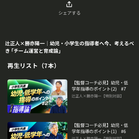
シェアする
辻正人×勝亦陽一｜幼児・小学生の指導者へ今、考えるべ
き ｢チーム運営と育成論｣
再生リスト（7本）
【監督コーチ必見】幼児・低
学年指導のポイント(2) #7
辻正人×勝亦陽一【特別対談】
【監督コーチ必見】幼児・低
学年指導のポイント(1) #6
辻正人×勝亦陽一【特別対談】