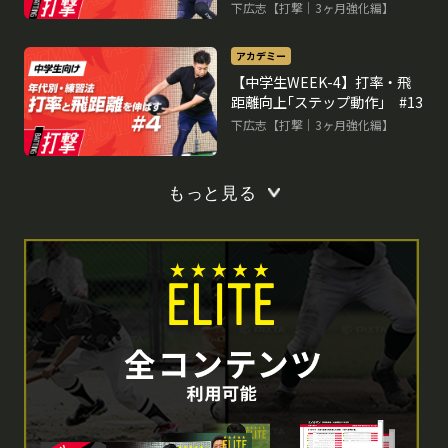
下広志【打撃｜3ヶ月強化編】
アカデミー
【中学生WEEK-4】打率・飛
距離向上｢ステップ動作｣ #13
下広志【打撃｜3ヶ月強化編】
もっと見る