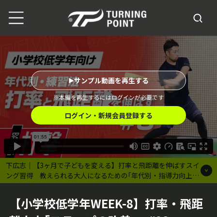
サンプル動画を再生する
※本編を再生するにはログインが必要です
ログイン・新規会員登録する
下広志｜【3ヶ月で子どもを変える】打率と飛距離を伸ばすスイ
ング習得 教えられる大人になるための｢年代別・指導力向上プ
ログラム｣
【小学校低学年WEEK-8】打率・飛距