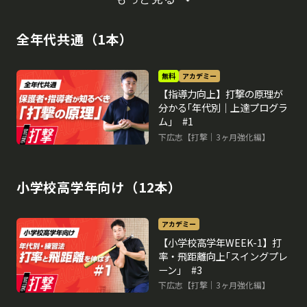
全年代共通（1本）
無料
アカデミー
【指導力向上】打撃の原理が
分かる｢年代別｜上達プログラ
ム｣ #1
下広志【打撃｜3ヶ月強化編】
小学校高学年向け（12本）
アカデミー
【小学校高学年WEEK-1】打
率・飛距離向上｢スイングプレ
ーン｣ #3
下広志【打撃｜3ヶ月強化編】