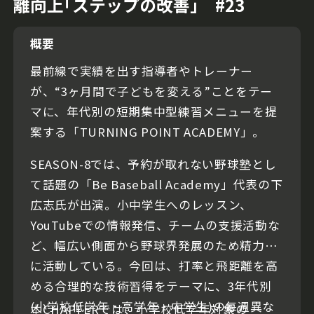
離向上｢ステップの改善｣ #23
概要
最前線で実績を出す指導者やトレーナー
が、“3ヶ月間で子どもを変える”ことをテー
マに、年代別の短期集中型練習メニューを提
案する「TURNING POINT ACADEMY」。
SEASON-8では、予約が取れない野球塾とし
て話題の「Be Baseball Academy」代表の下
広志氏が出演。小中学生へのレッスン、
YouTubeでの情報発信、チームの支援活動な
ど、幅広い側面から野球界発展のため精力的
に活動している。今回は、打率と飛距離を高
める合理的な技術習得をテーマに、3年代別
(小学校低学年・高学年・中学生)の毎週異な
本CHAPTERでは、小学校低学年対象の