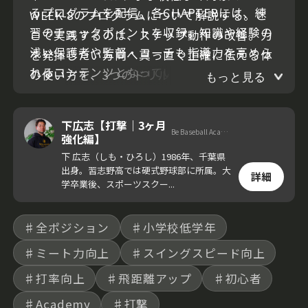
るプログラムを配信。各CHAPTERには、練
WEEK-8のプログラムについて解説する。こ
習のチェックポイントを収録。知識や経験の
こで実践するのは、ステップ動作の改善。力
浅い保護者や監督・コーチも指導力を高めら
を発揮したい方向へ真っ直ぐ正確に伝える体
れるコンテンツとなっている。
の使い方を、3つのドリルを通じて習得して
もっと見る
いく。
下広志【打撃｜3ヶ月
Be Baseball Academy 代表
強化編】
下 広志（しも・ひろし）1986年、千葉県
出身。習志野高では硬式野球部に所属。大
詳細
学卒業後、スポーツスクー...
♯全ポジション
♯小学校低学年
♯ミート力向上
♯スイングスピード向上
♯打率向上
♯飛距離アップ
♯初心者
♯Academy
♯打撃