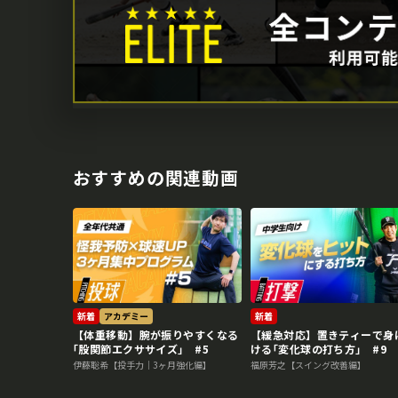
おすすめの関連動画
新着
アカデミー
新着
【体重移動】腕が振りやすくなる
【緩急対応】置きティーで身
｢股関節エクササイズ｣ #5
ける｢変化球の打ち方｣ #9
伊藤聡希【投手力｜3ヶ月強化編】
福原芳之【スイング改善編】