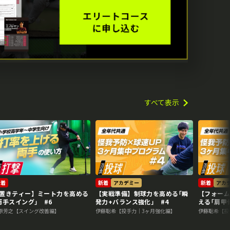
すべて表示
新着
新着
アカデミー
新着
アカ
置きティー】ミート力を高める
【実戦準備】制球力を高める｢瞬
【フォー
両手スイング｣ #6
発力+バランス強化｣ #4
える｢肩
#3
原芳之【スイング改善編】
伊藤聡希【投手力｜3ヶ月強化編】
伊藤聡希【投