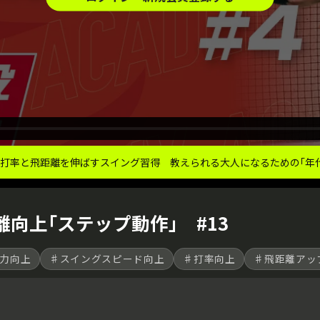
】打率と飛距離を伸ばすスイング習得 教えられる大人になるための｢年
離向上｢ステップ動作｣ #13
力向上
♯スイングスピード向上
♯打率向上
♯飛距離アッ