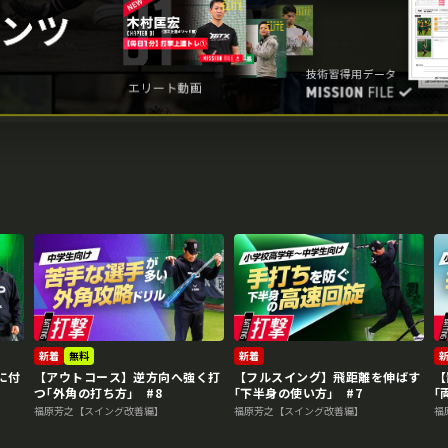
新着
無料
新着
に付
【アウトコース】逆方向へ強く打
【フルスイング】飛距離を伸ばす
【
つ｢外角の打ち方｣ #8
｢下半身の使い方｣ #7
｢
福原芳之【スイング改善編】
福原芳之【スイング改善編】
福