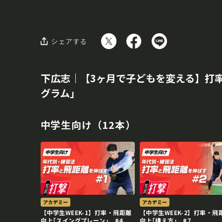
シェアする
下広志｜【3ヶ月で子どもを変える】打
グラム｣
中学生向け（12本）
アカデミー
アカデミー
【中学生WEEK-1】打率・飛距離
【中学生WEEK-2】打率・飛
向上｢スイングプレーン｣ #4
向上｢構え方｣ #7