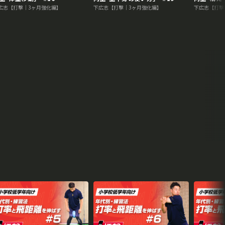
広志【打撃｜3ヶ月強化編】
下広志【打撃｜3ヶ月強化編】
下広志【打撃