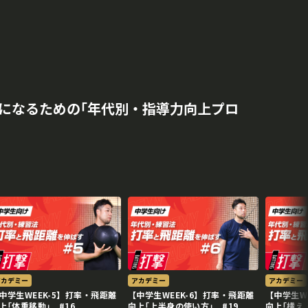
になるための｢年代別・指導力向上プロ
アカデミー
アカデミー
アカデミー
中学生WEEK-5】打率・飛距離
【中学生WEEK-6】打率・飛距離
【中学生W
上｢体重移動｣ #16
向上｢上半身の使い方｣ #19
向上｢構え