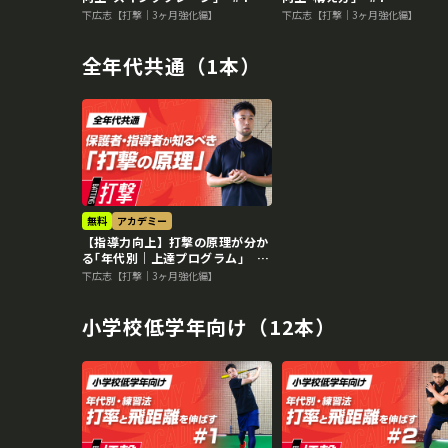
下広志【打撃｜3ヶ月強化編】
下広志【打撃｜3ヶ月強化編】
全年代共通（1本）
無料
アカデミー
【指導力向上】打撃の原理が分か
る｢年代別｜上達プログラム｣
#1
下広志【打撃｜3ヶ月強化編】
小学校低学年向け（12本）