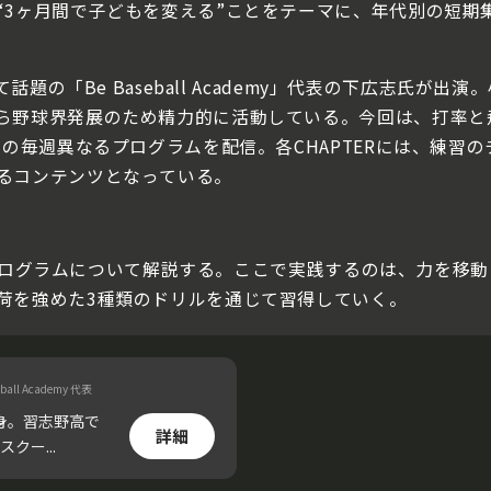
3ヶ月間で子どもを変える”ことをテーマに、年代別の短期集
話題の「Be Baseball Academy」代表の下広志氏が出
ら野球界発展のため精力的に活動している。今回は、打率と
)の毎週異なるプログラムを配信。各CHAPTERには、練習
るコンテンツとなっている。
-4のプログラムについて解説する。ここで実践するのは、力を
荷を強めた3種類のドリルを通じて習得していく。
eball Academy 代表
出身。習志野高で
詳細
ー...