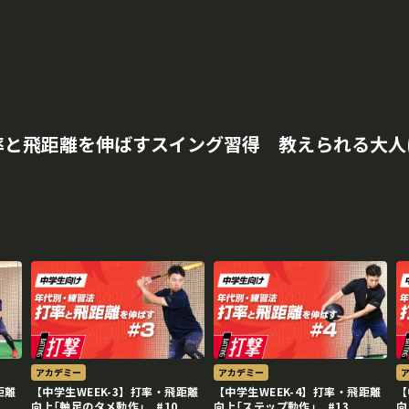
率と飛距離を伸ばすスイング習得 教えられる大人
再生中
アカデミー
アカデミー
距離
【中学生WEEK-3】打率・飛距離
【中学生WEEK-4】打率・飛距離
【
向上｢軸足のタメ動作｣ #10
向上｢ステップ動作｣ #13
向