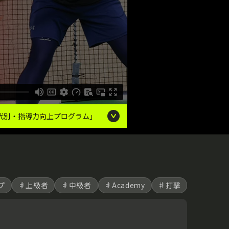
代別・指導力向上プログラム｣
プ
♯上級者
♯中級者
♯Academy
♯打撃