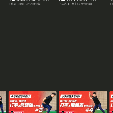
下広志【打撃｜3ヶ月強化編】
下広志【打撃｜3ヶ月強化編】
下