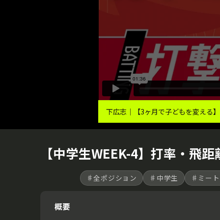
下広志｜【3ヶ月で子どもを変える
【中学生WEEK-4】打率・飛距
♯全ポジション
♯中学生
♯ミート
概要