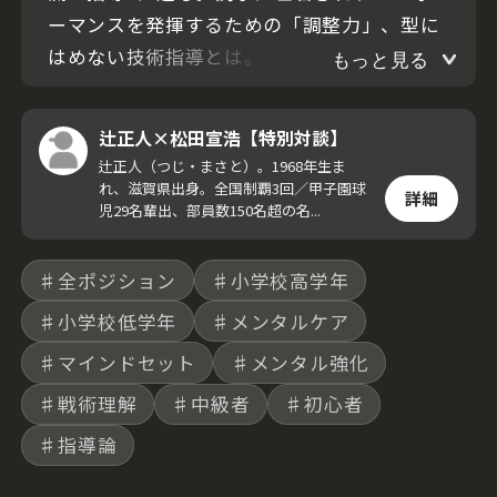
ーマンスを発揮するための「調整力」、型に
はめない技術指導とは。
もっと見る
辻正人×松田宣浩【特別対談】
辻正人（つじ・まさと）。1968年生ま
れ、滋賀県出身。全国制覇3回／甲子園球
詳細
児29名輩出、部員数150名超の名...
♯全ポジション
♯小学校高学年
♯小学校低学年
♯メンタルケア
♯マインドセット
♯メンタル強化
♯戦術理解
♯中級者
♯初心者
♯指導論