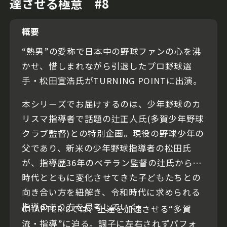
達させる極意 #8
概要
“熱男”の愛称で日本中の野球ファンの心を沸
かせ、惜しまれながら引退したプロ野球選
手・松田宣浩氏がTURNING POINTに出演。
本シリーズでお届けするのは、少年野球のカ
リスマ指導者で話題の辻正人氏(多賀少年野球
クラブ監督)との特別企画。現役の野球少年の
父であり、新米の少年野球指導者の松田氏
が、指導歴36年のベテラン監督の辻氏から、
時代とともに変化させてきた子どもたちとの
向き合い方を紐解き、令和時代に求められる
指導のあり方を思考していく。
CHAPTER-8では、上達を加速させる“多賀
流・指導”に迫る。調子に左右されずパフォ