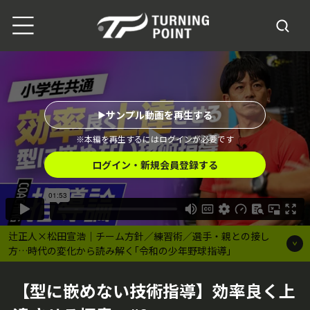
サンプル動画を再生する
※本編を再生するにはログインが必要です
ログイン・新規会員登録する
辻正人×松田宣浩｜チーム方針／練習術／選手・親との接し
方…時代の変化から読み解く｢令和の少年野球指導｣
【型に嵌めない技術指導】効率良く上