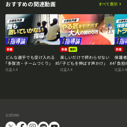
おすすめの関連動画
すべて表示
新着
新着
無料
新着
どんな選手でも受け入れる
楽しいだけで終わらせない
保護
｢多賀流・チームづくり｣ #5
｢子どもを伸ばす声かけ｣ #4
｢負担
辻正人4
辻正人4
辻正人4
公式SNS