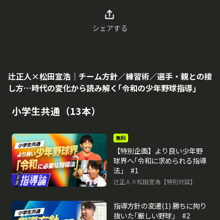
シェアする
辻正人×松田宣浩｜チーム方針／練習術／選手・親との接
し方…時代の変化から読み解く｢令和の少年野球指導｣
小学生共通（13本）
無料
【特別企画】より良い少年野
球界へ｢令和に求められる指導
法｣ #1
辻正人×松田宣浩【特別対談】
指導方針の変遷(1) 勝ちに拘り
抜いた｢厳しい野球｣ #2