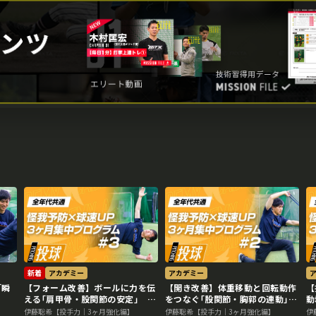
新着
アカデミー
アカデミー
｢瞬
【フォーム改善】ボールに力を伝
【開き改善】体重移動と回転動作
【
える｢肩甲骨・股関節の安定｣
をつなぐ｢股関節・胸郭の連動｣
動
#3
#2
伊藤聡希【投手力｜3ヶ月強化編】
伊藤聡希【投手力｜3ヶ月強化編】
伊