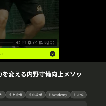
ム｣
力を変える内野守備向上メソッ
大
♯上級者
♯中級者
♯Academy
♯守備