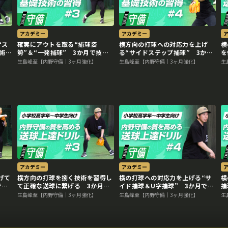
アカデミー
アカデミー
“ス
確実にアウトを取る“捕球姿
横方向の打球への対応力を上げ
横
術力
勢”＆“一発捕球” 3か月で技術
る“サイドステップ捕球” 3か月
を
ド
力を変える内野守備向上メソッド
で技術力を変える内野守備向上メ
力
生島峰至【内野守備｜3ヶ月強化】
生島峰至【内野守備｜3ヶ月強化】
生
ソッド
アカデミー
アカデミー
げて
横方向の打球を捌く技術を習得し
横の打球への対応力を上げる“サ
横
で技
て正確な送球に繋げる 3か月で
イド捕球＆U字捕球” 3か月で技
捕
ソッ
技術力を変える内野守備向上メソ
術力を変える内野守備向上メソッ
力
生島峰至【内野守備｜3ヶ月強化】
生島峰至【内野守備｜3ヶ月強化】
生
ッド
ド