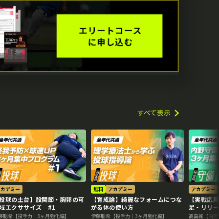
すべて表示
アカデミー
無料
アカデミー
アカデミー
投球の土台】股関節・胸郭の可
【育成論】綺麗なフォームにつな
【実戦応用
域エクササイズ #1
がる体の使い方
足・リリー
藤聡希【投手力｜3ヶ月強化編】
伊藤聡希【投手力｜3ヶ月強化編】
高島誠【内野