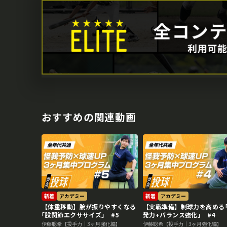
おすすめの関連動画
新着
アカデミー
新着
アカデミー
【体重移動】腕が振りやすくなる
【実戦準備】制球力を高める
｢股関節エクササイズ｣ #5
発力+バランス強化｣ #4
伊藤聡希【投手力｜3ヶ月強化編】
伊藤聡希【投手力｜3ヶ月強化編】