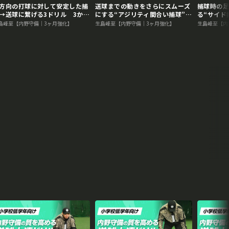
方向の打球に対して安定した捕
送球までの動きをさらにスムーズ
捕球時の
→送球に繋げる3ドリル 3か月
にする“アジリティ間合い捕球”
る“サイド
技術力を変える内野守備向上メ
3か月で技術力を変える内野守備
月で技術
島峰至【内野守備｜3ヶ月強化】
生島峰至【内野守備｜3ヶ月強化】
生島峰至【内
ッド
向上メソッド
メソッド