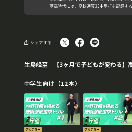
蔭高時代には、高校通算33本塁打を記録するな
シェアする
生島峰至｜【3ヶ月で子どもが変わる】
中学生向け（12本）
アカデミー
アカデミー