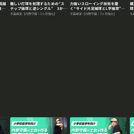
見越
難しい打球を処理するための“ス
力強いスローイング技術を磨
横
技術
テップ捕球と逆シングル” 3か月
く“サイド片足捕球とL字捕球”
球
ッド
で技術力を変える内野守備向上メ
3か月で技術力を変える内野守備
で
生島峰至【内野守備｜3ヶ月強化】
生島峰至【内野守備｜3ヶ月強化】
生
ソッド
向上メソッド
ソ