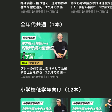
捕球姿勢・握り替え・送球動作の
高校野球の強烈な打球速度を
基本を徹底追究 3か月で技術力
した“間合い捕球” 3か月で
を変える内野守備向上メソッド
力を変える内野守備向上メソ
生島峰至【内野守備｜3ヶ月強化】
生島峰至【内野守備｜3ヶ月強化】
全年代共通（1本）
無料
アカデミー
プレーの引き出しを増やして活躍
する土台を作る 3か月で技術力
を変える内野守備向上メソッド
生島峰至【内野守備｜3ヶ月強化】
小学校低学年向け（12本）