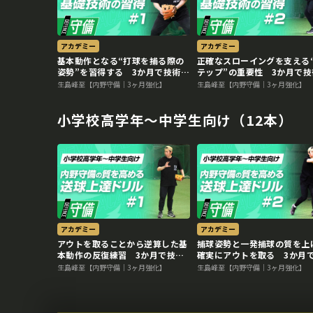
アカデミー
アカデミー
基本動作となる“打球を捕る際の
正確なスローイングを支える
姿勢”を習得する 3か月で技術力
テップ”の重要性 3か月で技
を変える内野守備向上メソッド
を変える内野守備向上メソッ
生島峰至【内野守備｜3ヶ月強化】
生島峰至【内野守備｜3ヶ月強化】
小学校高学年～中学生向け（12本）
アカデミー
アカデミー
アウトを取ることから逆算した基
捕球姿勢と一発捕球の質を上
本動作の反復練習 3か月で技術
確実にアウトを取る 3か月
力を変える内野守備向上メソッド
術力を変える内野守備向上メ
生島峰至【内野守備｜3ヶ月強化】
生島峰至【内野守備｜3ヶ月強化】
ド