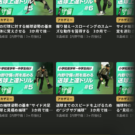
アカデミー
アカデミー
アカデミー
の打球に対する捕球姿勢の基本
握り替え→スローイングのスムー
サイド捕
体に覚えさせる 3か月で技術
ズな動作を習得する 3か月で技
定を連動さ
を変える内野守備向上メソッド
術力を変える内野守備向上メソッ
を変える
島峰至【内野守備｜3ヶ月強化】
生島峰至【内野守備｜3ヶ月強化】
生島峰至【内
ド
アカデミー
アカデミー
アカデミー
の捕球姿勢の基本“サイド片足
送球までのスピードを上げるため
捕球時の
球と見極め捕球” 3か月で技術
の“ジグザグ捕球” 3か月で技術
る“見極め
を変える内野守備向上メソッド
力を変える内野守備向上メソッド
術力を変
島峰至【内野守備｜3ヶ月強化】
生島峰至【内野守備｜3ヶ月強化】
生島峰至【内
ド