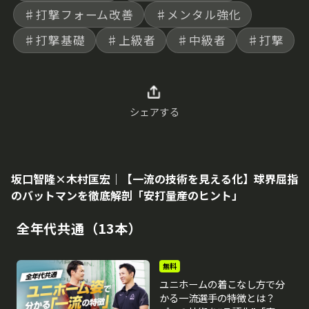
♯打撃フォーム改善
♯メンタル強化
♯打撃基礎
♯上級者
♯中級者
♯打撃
シェアする
坂口智隆×木村匡宏｜【一流の技術を見える化】球界屈指
のバットマンを徹底解剖「安打量産のヒント」
全年代共通（13本）
無料
ユニホームの着こなし方で分
かる一流選手の特徴とは？