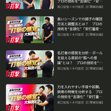
プロの技術を“言語化”「安打
量産のヒント」
坂口智隆×木村匡宏【打撃解剖編】
長いシーズンでの調子の確認
方法と調整法とは？ プロの
技術を“言語化”「安打量産の
ヒント」
坂口智隆×木村匡宏【打撃解剖編】
名打者の感覚を分析…ボール
を捉える直前の“脇への意
識”とは？ プロの技術を“言
語化”「安打量産のヒント」
坂口智隆×木村匡宏【打撃解剖編】
力を入れやすい手首や前腕、
鎖骨の特徴を分析する プロ
の技術を“言語化”「安打量産
のヒント」
坂口智隆×木村匡宏【打撃解剖編】