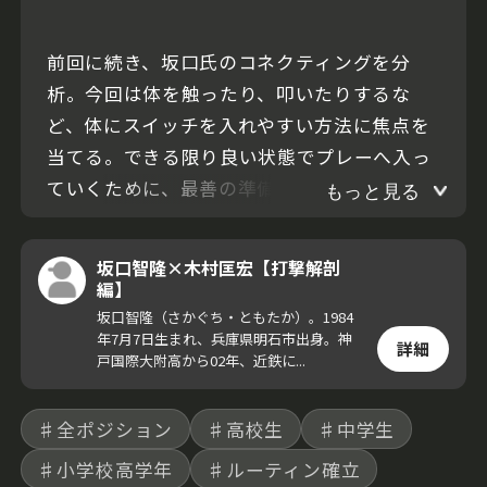
前回に続き、坂口氏のコネクティングを分
析。今回は体を触ったり、叩いたりするな
ど、体にスイッチを入れやすい方法に焦点を
当てる。できる限り良い状態でプレーへ入っ
ていくために、最善の準備の仕方を学ぶこと
もっと見る
ができるCHAPTERだ。
坂口智隆×木村匡宏【打撃解剖
編】
坂口智隆（さかぐち・ともたか）。1984
年7月7日生まれ、兵庫県明石市出身。神
詳細
戸国際大附高から02年、近鉄に...
♯全ポジション
♯高校生
♯中学生
♯小学校高学年
♯ルーティン確立