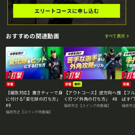
おすすめの関連動画
すべて表示
新着
新着
無料
新着
【緩急対応】置きティーで身
【アウトコース】逆方向へ強
【フ
に付ける｢変化球の打ち方｣
く打つ｢外角の打ち方｣ #8
ばす｢
#9
福原芳之【スイング改善編】
福原芳
福原芳之【スイング改善編】