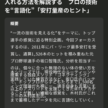
入れる方法を解説する プロの技術
を“言語化”「安打量産のヒント」
概要
“一流の技術を見える化”をテーマに、トップ
選手の感覚に迫る特別企画。今回フォーカス
するのは、2011年にパ・リーグ最多安打を受
賞し、通算1,526本のヒットを積み重ねた元
プロ野球選手の坂口智隆氏。分析を担当する
のは、個々に合った無理のない体の使い方を
本シリーズでは、現役時代のルーティーンや
提案する独自メソッド「コネクティング」
実践していた練習方法など、坂口氏のバッテ
で、トッププロから子どもたちまで1,500名
ィング理論が丸裸にー。選手自身も言葉にす
以上のアスリートを支援してきたMTXアカデ
ることが難しい繊細な感覚を、木村氏がこれ
ミーの木村匡宏氏。
まで蓄積したデータを元に言語化していく。