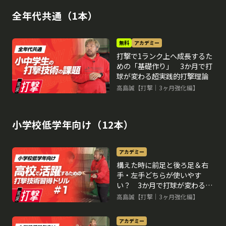
全年代共通（1本）
無料
アカデミー
打撃で1ランク上へ成長するた
めの「基礎作り」 3か月で打
球が変わる超実践的打撃理論
高島誠【打撃｜3ヶ月強化編】
小学校低学年向け（12本）
アカデミー
構えた時に前足と後ろ足＆右
手・左手どちらが使いやす
い？ 3か月で打球が変わる超
実践的打撃理論
高島誠【打撃｜3ヶ月強化編】
アカデミー