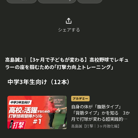
シェアする
高島誠2｜【3ヶ月で子どもが変わる】高校野球でレギュ
ラーの座を掴むための｢打撃力向上トレーニング｣
中学3年生向け（12本）
アカデミー
自身の体が「腹筋タイプ」
「背筋タイプ」かを知る 3か
月で打球が変わる超実践的打
撃理論
高島誠【打撃｜3ヶ月強化編】