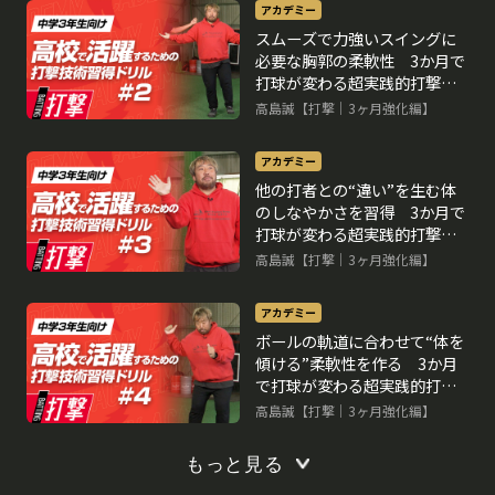
アカデミー
スムーズで力強いスイングに
必要な胸郭の柔軟性 3か月で
打球が変わる超実践的打撃理
論
高島誠【打撃｜3ヶ月強化編】
アカデミー
他の打者との“違い”を生む体
のしなやかさを習得 3か月で
打球が変わる超実践的打撃理
論
高島誠【打撃｜3ヶ月強化編】
再生中
アカデミー
ボールの軌道に合わせて“体を
傾ける”柔軟性を作る 3か月
で打球が変わる超実践的打撃
理論
高島誠【打撃｜3ヶ月強化編】
もっと見る