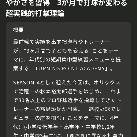
やかさを習得 3か月で打球が変わる
超実践的打撃理論
概要
最前線で実績を出す指導者やトレーナー
が、“3ヶ月間で子どもを変える”ことをテー
マに、年代別の短期集中型練習メニューを提
案する「TURNING POINT ACADEMY」。
SEASON-4として迎えた今回は、オリックス
で活躍中の杉本裕太郎選手をはじめ、これま
で30名以上のプロ野球選手を指導してきたト
レーナーの高島誠氏が出演。「高校野球でレ
ギュラーの座を掴む」ことをテーマに、4年
代別(小学校低学年・高学年・中学校1,2年
生・中学校3年生)に、1週おきに異なる打撃力