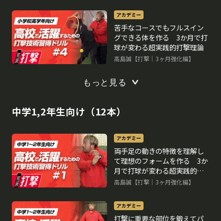
アカデミー
苦手なコースでもフルスイン
グできる体を作る 3か月で打
球が変わる超実践的打撃理論
高島誠【打撃｜3ヶ月強化編】
もっと見る
中学1,2年生向け（12本）
アカデミー
両手足の動きの特徴を理解し
て理想のフォームを作る 3か
月で打球が変わる超実践的打
撃理論
高島誠【打撃｜3ヶ月強化編】
アカデミー
打撃に重要な部位を鍛えてパ