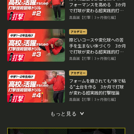
フォーマンスを高める 3か月
で打球が変わる超実践的打撃
理論
高島誠【打撃｜3ヶ月強化編】
アカデミー
際どいコースや変化球への苦
手を生まない体づくり 3か月
で打球が変わる超実践的打撃
理論
高島誠【打撃｜3ヶ月強化編】
アカデミー
フォームを崩されても“体で粘
る”土台を作る 3か月で打球
が変わる超実践的打撃理論
高島誠【打撃｜3ヶ月強化編】
もっと見る