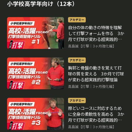
小学校高学年向け（12本）
アカデミー
自分の体の動きの特徴を理解
して打撃フォームを作る 3か
月で打球が変わる超実践的打
撃理論
高島誠【打撃｜3ヶ月強化編】
アカデミー
胸郭と骨盤の動きを覚えて打
球の質を変える 3か月で打球
が変わる超実践的打撃理論
高島誠【打撃｜3ヶ月強化編】
アカデミー
際どいコースに対応するため
に全身の柔軟性を高める 3か
月で打球が変わる超実践的打
撃理論
高島誠【打撃｜3ヶ月強化編】