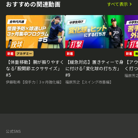
おすすめの関連動画
すべて表示
新着
アカデミー
新着
新着
【体重移動】腕が振りやすく
【緩急対応】置きティーで身
【ア
なる｢股関節エクササイズ｣
に付ける｢変化球の打ち方｣
く打つ
#5
#9
福原芳
伊藤聡希【投手力｜3ヶ月強化編】
福原芳之【スイング改善編】
公式SNS