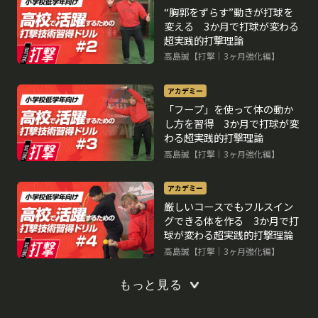
“胸郭をずらす”動きが打球を
変える 3か月で打球が変わる
超実践的打撃理論
高島誠【打撃｜3ヶ月強化編】
アカデミー
「フープ」を使って体の動か
し方を習得 3か月で打球が変
わる超実践的打撃理論
高島誠【打撃｜3ヶ月強化編】
アカデミー
厳しいコースでもフルスイン
グできる体を作る 3か月で打
球が変わる超実践的打撃理論
高島誠【打撃｜3ヶ月強化編】
もっと見る