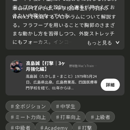
向上プログラムを設計。全選手が押さえてお
本CHAPTERでは、中学校3年生1ヶ月目の
きたい内容となっている。
Week3で実践するプログラムについて解説す
る。フラフープを用いることで胸郭のさまざ
まな動かし方を習得しつつ、外旋ストレッチ
にもフォーカス。インコース・アウトコース
もっと見る
のボールを強く弾き返すだけでなく、高校レ
ベルの変化球にも対応するためのドリルだ。
高島誠【打撃｜3ヶ
野球塾 Mac's Trainer Room 代表
月強化編】
高島誠（たかしま・まこと）1979年5月24
日、広島県出身。広島商業高、四国医療専
詳細
門学校を経て、01年からは...
♯全ポジション
♯中学生
♯ミート力向上
♯打率向上
♯上級者
♯中級者
♯Academy
♯打撃