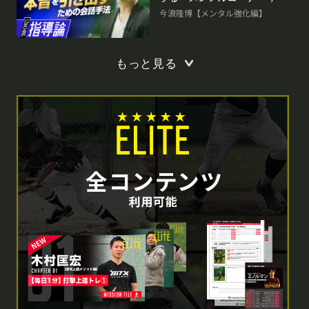
隆博の指導論
今浪隆博【メンタル強化編】
もっと見る