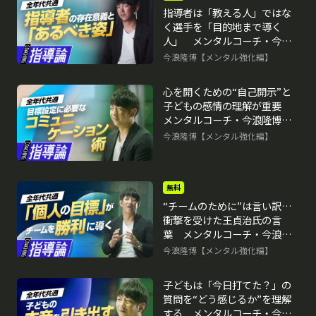
指導者は「教える人」ではな
く選手を「目的地まで導く
人」 メンタルコーチ・今浪
隆博の指導論
今浪隆博【メンタル強化編】
再生中
心を開くための“自己開示”と
子どもの感情の理解が重要
メンタルコーチ・今浪隆博の
指導論
今浪隆博【メンタル強化編】
無料
“チームのために”は言い訳…
衝撃を受けた王貞治氏の言
葉 メンタルコーチ・今浪隆
博の指導論
今浪隆博【メンタル強化編】
子どもは「今日打てた？」の
質問を“どう感じるか”を理解
する メンタルコーチ・今浪