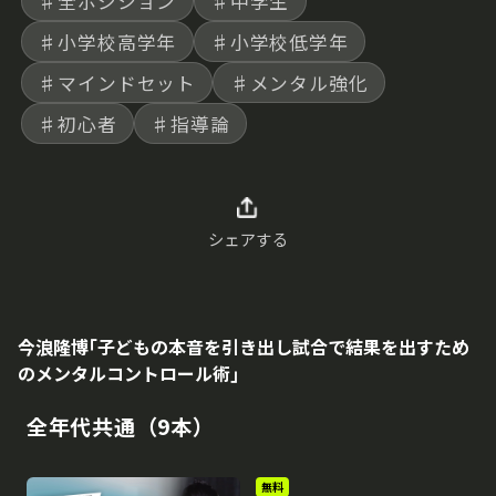
♯全ポジション
♯中学生
♯小学校高学年
♯小学校低学年
♯マインドセット
♯メンタル強化
♯初心者
♯指導論
シェアする
今浪隆博｢子どもの本音を引き出し試合で結果を出すため
のメンタルコントロール術｣
全年代共通（9本）
無料