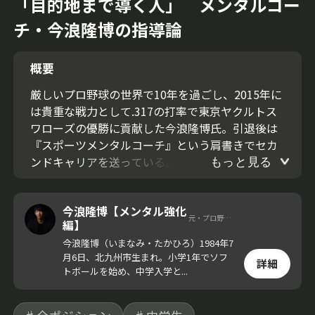
「目的地まで導く人」 メンタルコー
チ・今浪隆博の指導論
概要
厳しいプロ野球の世界で10年を過ごし、2015年に
は貴重な戦力として.317の打率で東京ヤクルトス
ワローズの優勝に貢献した今浪隆博氏。引退後は
『スポーツメンタルコーチ』という肩書きでセカ
ンドキャリアを送っている。今回の動画では今浪
もっと見る
氏が考える、指導者の存在意義やあるべき姿につ
いて伝える。
今浪隆博【メンタル強化
元・プロ野球選手
編】
今浪隆博（いまなみ・たかひろ）1984年7
月6日、北九州市生まれ。小学1年でソフ
詳細
トボールを始め、中学入学と...