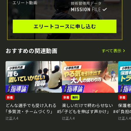
おすすめの関連動画
すべて表示
新着
新着
無料
新着
どんな選手でも受け入れる
楽しいだけで終わらせない
保護
｢多賀流・チームづくり｣ #5
｢子どもを伸ばす声かけ｣ #4
｢負担
辻正人4
辻正人4
辻正人4