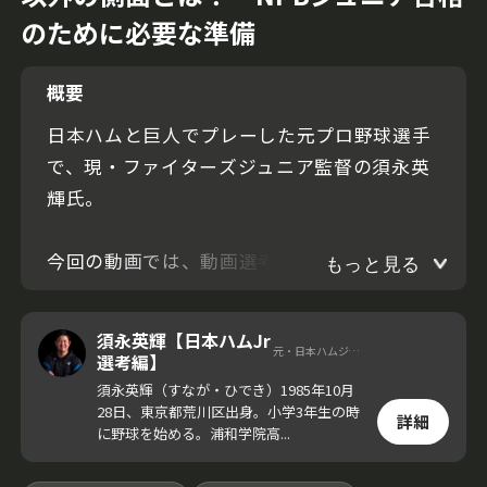
のために必要な準備
概要
日本ハムと巨人でプレーした元プロ野球選手
で、現・ファイターズジュニア監督の須永英
輝氏。
今回の動画では、動画選考を通過した選手た
もっと見る
ちが臨む最終選考について解説。実際のプレ
ーとは異なる側面を中心に、指導者が選手を
須永英輝【日本ハムJr
元・日本ハムジュニア監督
見るポイントを明かす。
選考編】
須永英輝（すなが・ひでき）1985年10月
28日、東京都荒川区出身。小学3年生の時
詳細
に野球を始める。浦和学院高...