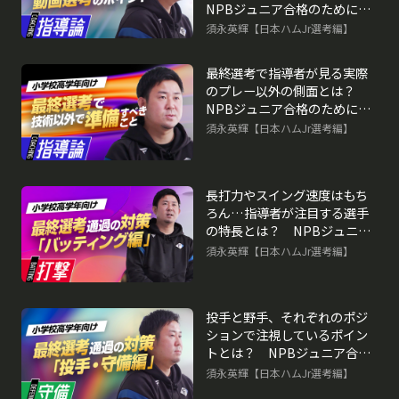
NPBジュニア合格のために必
要な準備
須永英輝【日本ハムJr選考編】
最終選考で指導者が見る実際
のプレー以外の側面とは？
NPBジュニア合格のために必
要な準備
須永英輝【日本ハムJr選考編】
再生中
長打力やスイング速度はもち
ろん…指導者が注目する選手
の特長とは？ NPBジュニア
合格のために必要な準備
須永英輝【日本ハムJr選考編】
投手と野手、それぞれのポジ
ションで注視しているポイン
トとは？ NPBジュニア合格
のために必要な準備
須永英輝【日本ハムJr選考編】