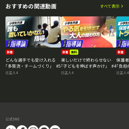
おすすめの関連動画
すべて表示
新着
新着
無料
新着
どんな選手でも受け入れる
楽しいだけで終わらせない
保護
｢多賀流・チームづくり｣ #5
｢子どもを伸ばす声かけ｣ #4
｢負担
辻正人4
辻正人4
辻正人4
公式SNS