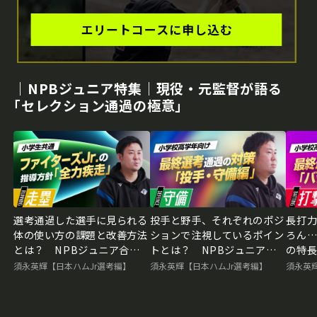
｜NPBジュニア特集｜現役・元監督が語る
｢セレクション通過の極意｣
選考通過した選手に見られる
投手と野手、それぞれのポジ
長打
体の使い方の課題と改善方法
ションで注視しているポイン
ろん
とは？ NPBジュニア合格
トとは？ NPBジュニア合
の特長
のために必要な準備
格のために必要な準備
ア合
須永英輝【日本ハムJr選考編】
須永英輝【日本ハムJr選考編】
須永英