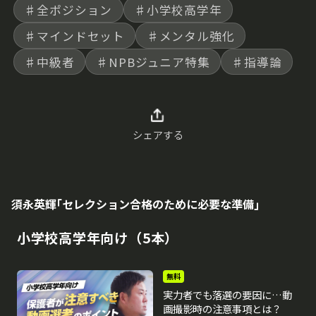
♯全ポジション
♯小学校高学年
♯マインドセット
♯メンタル強化
♯中級者
♯NPBジュニア特集
♯指導論
シェアする
須永英輝｢セレクション合格のために必要な準備｣
小学校高学年向け（5本）
無料
実力者でも落選の要因に…動
画撮影時の注意事項とは？