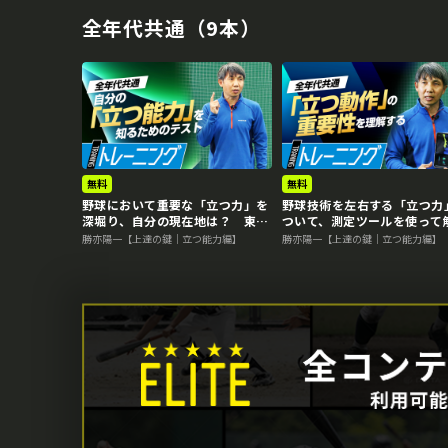
全年代共通（9本）
無料
無料
野球において重要な「立つ力」を
野球技術を左右する「立つ力
深堀り、自分の現在地は？ 東農
ついて、測定ツールを使って
大・勝亦陽一教授の指導論
説 東農大・勝亦陽一教授の
勝亦陽一【上達の鍵｜立つ能力編】
勝亦陽一【上達の鍵｜立つ能力編】
論