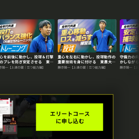
心を前後に動かし、投球＆打撃
重心を左右に動かし、投球動作の
守備力の
のブレを防ぎ安定させる 東農
重要技術を身に付ける 東農大・
かしなが
・勝亦陽一教授の指導論
勝亦陽一教授の指導論
大・勝亦
亦陽一【上達の鍵｜立つ能力編】
勝亦陽一【上達の鍵｜立つ能力編】
勝亦陽一【上