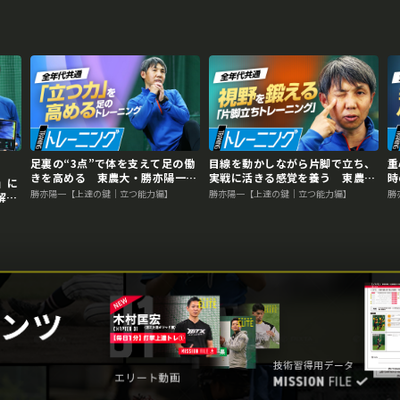
足裏の“3点”で体を支えて足の働
目線を動かしながら片脚で立ち、
重
きを高める 東農大・勝亦陽一教
実戦に活きる感覚を養う 東農
時
」に
授の指導論
大・勝亦陽一教授の指導論
大
勝亦陽一【上達の鍵｜立つ能力編】
勝亦陽一【上達の鍵｜立つ能力編】
勝
解
指導