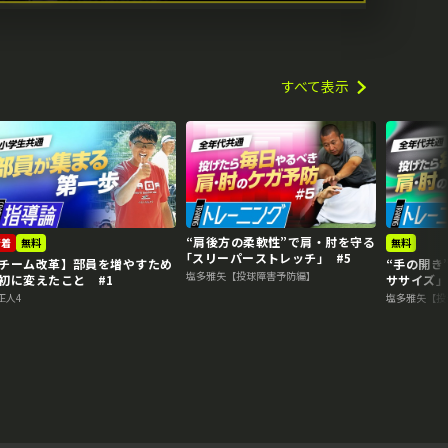
すべて表示
“肩後方の柔軟性”で肩・肘を守る
新着
無料
無料
｢スリーパーストレッチ｣ #5
チーム改革】部員を増やすため
“手の開き
塩多雅矢【投球障害予防編】
初に変えたこと #1
ササイズ」
正人4
塩多雅矢【投