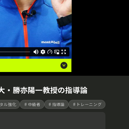
大・勝亦陽一教授の指導論
タル強化
♯中級者
♯指導論
♯トレーニング