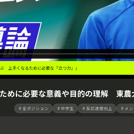
ぶ 上手くなるために必要な「立つ力」｣
ために必要な意義や目的の理解 東農
♯全ポジション
♯中学生
♯反応速度向上
♯メン