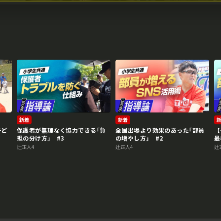
新着
新着
子ど
保護者が無理なく協力できる｢負
全国出場より効果のあった｢部員
【
担の分け方｣ #3
の増やし方｣ #2
最
辻正人4
辻正人4
辻