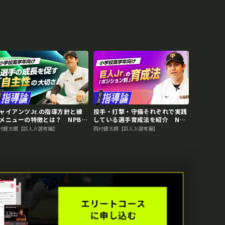
ャイアンツJr.の指導方針と練
投手・打撃・守備それぞれで実践
メニューの特徴とは？ NPBジ
している選手育成法を紹介 NPB
ニア合格のために必要な準備
ジュニア合格のために必要な準備
村健太朗【巨人Jr選考編】
西村健太朗【巨人Jr選考編】