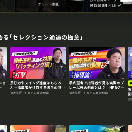
語る｢セレクション通過の極意｣
ショ
長打力やスイング速度はもちろ
最終選考で指導者が見る実際のプ
ん…指導者が注目する選手の特長
レー以外の側面とは？ NPBジュ
実
めに
とは？ NPBジュニア合格のため
ニア合格のために必要な準備
須永英輝【日本ハムJr選考編】
須永英輝【日本ハムJr選考編】
影
に必要な準備
ニ
須