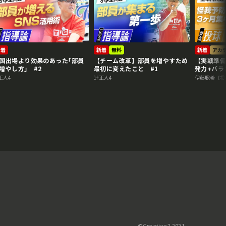
新着
新着
無料
新着
アカ
国出場より効果のあった｢部員
【チーム改革】部員を増やすため
【実戦準備
増やし方｣ #2
最初に変えたこと #1
発力+バラ
正人4
辻正人4
伊藤聡希【投
©️Creative2 2021