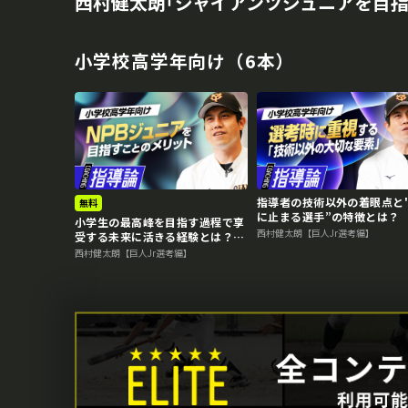
西村健太朗｢ジャイアンツジュニアを目指
小学校高学年向け（6本）
指導者の技術以外の着眼点と
無料
に止まる選手”の特徴とは
小学生の最高峰を目指す過程で享
NPBジュニア合格のために必
西村健太朗【巨人Jr選考編】
受する未来に活きる経験とは？
準備
NPBジュニア合格のために必要な
西村健太朗【巨人Jr選考編】
準備