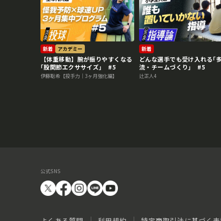
新着
アカデミー
新着
【体重移動】腕が振りやすくなる
どんな選手でも受け入れる｢
｢股関節エクササイズ｣ #5
流・チームづくり｣ #5
伊藤聡希【投手力｜3ヶ月強化編】
辻正人4
公式SNS
よくある質問
利用規約
特定商取引法に基づく表