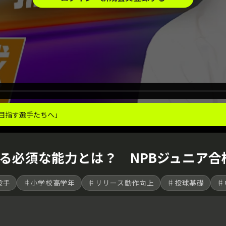
目指す選手たちへ｣
る必須な能力とは？ NPBジュニア合
投手
♯小学校高学年
♯リリース動作向上
♯投球基礎
♯