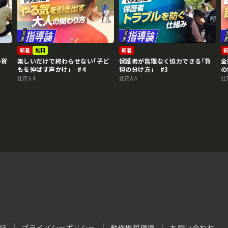
新着
無料
新着
多賀
楽しいだけで終わらせない｢子ど
保護者が無理なく協力できる｢負
全
もを伸ばす声かけ｣ #4
担の分け方｣ #3
の
辻正人4
辻正人4
辻
記
プライバシーポリシー
動作推奨環境
お問い合わせ