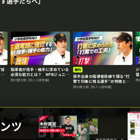
す選手たちへ｣
再生中
"目
指導者が投手・捕手に求めている
ジ
無料
？
必須な能力とは？ NPBジュニア
習
投手出身の指導者目線で語る“打
要な
合格のために必要な準備
ュ
西村健太朗【巨人Jr選考編】
西
撃で印象に残る選手”の特徴と
は？ NPBジュニア合格のために
西村健太朗【巨人Jr選考編】
必要な準備