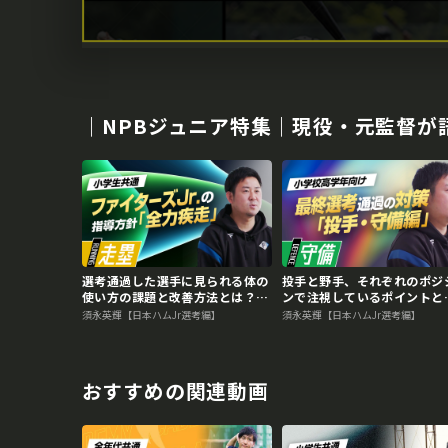
｜NPBジュニア特集｜現役・元監督が
選考通過した選手に見られる体の
投手と野手、それぞれのポジ
使い方の課題と改善方法とは？
ンで注視しているポイントと
NPBジュニア合格のために必要な
は？ NPBジュニア合格のた
須永英輝【日本ハムJr選考編】
須永英輝【日本ハムJr選考編】
準備
必要な準備
おすすめの関連動画