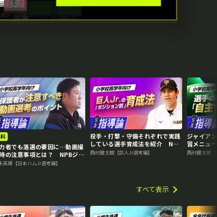
投手・打撃・守備それぞれで実践
ジャイアン
無料
している選手育成法を紹介 NPB
習メニュー
力者でも落選の要因に…動画撮
ジュニア合格のために必要な準備
ュニア合
西村健太朗【巨人Jr選考編】
西村健太朗【
時の注意事項とは？ NPBジュ
ア合格のために必要な準備
永英輝【日本ハムJr選考編】
すべて表示