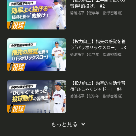
習得｢的投げ｣ #2
菊池拓平【低学年｜指導密着編】
再生中
【投力向上】指先の感覚を養
う｢パラボリックスロー｣ #3
菊池拓平【低学年｜指導密着編】
【投力向上】効率的な動作習
得｢ひしゃくシャドー｣ #4
菊池拓平【低学年｜指導密着編】
もっと見る