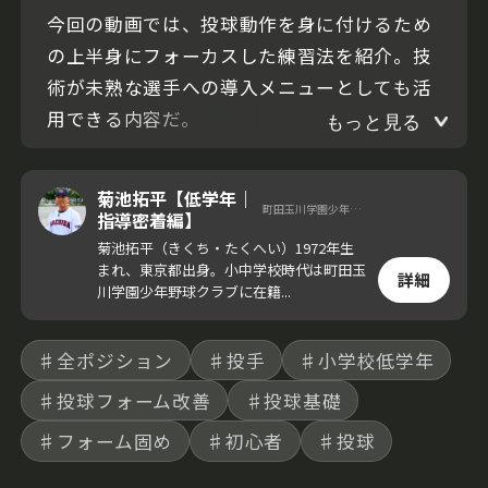
今回の動画では、投球動作を身に付けるため
の上半身にフォーカスした練習法を紹介。技
術が未熟な選手への導入メニューとしても活
用できる内容だ。
もっと見る
菊池拓平【低学年｜
町田玉川学園少年野球クラブ 代表
指導密着編】
菊池拓平（きくち・たくへい）1972年生
まれ、東京都出身。小中学校時代は町田玉
詳細
川学園少年野球クラブに在籍...
♯全ポジション
♯投手
♯小学校低学年
♯投球フォーム改善
♯投球基礎
♯フォーム固め
♯初心者
♯投球