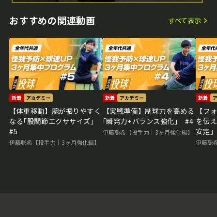
おすすめの関連動画
すべて表示
新着
アカデミー
新着
アカデミー
新着
【体重移動】腕が振りやすく
【実戦準備】制球力を高める
【フ
なる｢股関節エクササイズ｣
｢瞬発力+バランス強化｣ #4
を伝え
#5
安定｣
伊藤聡希【投手力｜3ヶ月強化編】
伊藤聡希【投手力｜3ヶ月強化編】
伊藤聡