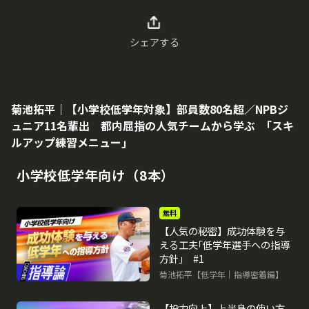
シェアする
菊池拓平｜【小学校低学年対象】部員数80名超／NPBジ
ュニア11名輩出 都内屈指の人気チームから学ぶ ｢スキ
ルアップ練習メニュー｣
小学校低学年向け（8本）
無料
【人気の秘密】成功体験を与
える工夫｢低学年選手への指導
方針｣ #1
菊池拓平【低学年｜指導密着編】
【投力向上】上半身の使い方