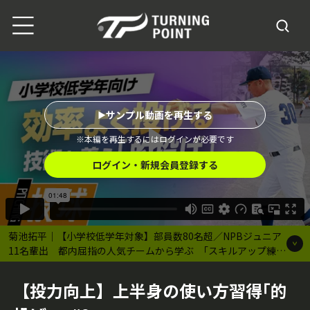
サンプル動画を再生する
※本編を再生するにはログインが必要です
ログイン・新規会員登録する
菊池拓平｜【小学校低学年対象】部員数80名超／NPBジュニア
11名輩出 都内屈指の人気チームから学ぶ ｢スキルアップ練習
メニュー｣
【投力向上】上半身の使い方習得｢的