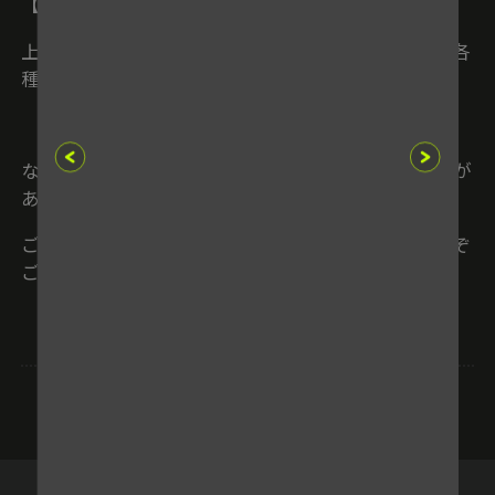
【影響】
上記の時間帯は、サイトへのアクセス・ログイン・各
種お手続きなどができません。
なお、作業状況により終了時刻が多少前後する場合が
あります。
ご利用の皆さまにはご不便をおかけしますが、何とぞ
ご理解いただけますようお願いいたします。
一覧に戻る