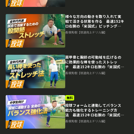
様々な方向の動きを取り入れて実
戦で活きる状態を作る 最速152キ
ロ右腕の「米国式」ピッチング上
達論
長坂秀樹【球速向上ドリル編】
肩甲骨と胸郭の可動域を広げるの
に効果的な棒を使ったストレッ
チ 最速152キロ右腕の「米国式」
ピッチング上達論
長坂秀樹【球速向上ドリル編】
無料
投球フォームと連動してバランス
能力も強化するトレーニング方
法 最速152キロ右腕の「米国式」
ピッチング上達論
長坂秀樹【球速向上ドリル編】