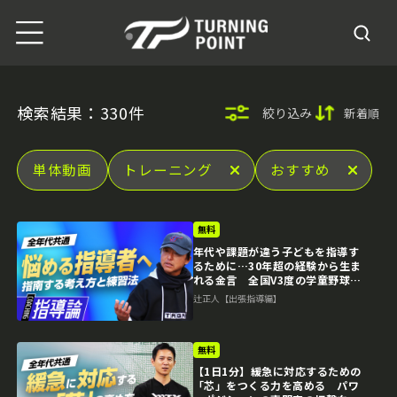
検索結果：330件
絞り込み
新着順
単体動画
トレーニング
おすすめ
無料
年代や課題が違う子どもを指導す
るために…30年超の経験から生ま
れる金言 全国V3度の学童野球指
導者の育成論
辻正人【出張指導編】
無料
【1日1分】緩急に対応するための
「芯」をつくる力を高める パワ