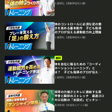
向上理論
土屋朋弘【運動神経向上編】
体のコントロールに必須な足の働
きを高める基本動作 子ども指導
のプロが伝える運動能力向上理論
土屋朋弘【運動神経向上編】
無料
体を自在に操るための「コーディ
ネーショントレーニング」と
は？ 子ども指導のプロが伝える
運動能力向上理論
土屋朋弘【運動神経向上編】
投球の力強さとキレに直結する肩
甲骨と胸郭のストレッチ 最速152
キロ右腕の「米国式」ピッチング
上達論
長坂秀樹【球速向上ドリル編】