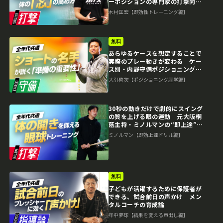
ーポジションの専門家の打撃向上
法
木村匡宏【即効性トレーニング編】
無料
あらゆるケースを想定することで
実際のプレー動きが変わる ケー
ス別・内野守備ポジショニング講
座
大引啓次【ポジショニング座学編】
30秒の動きだけで劇的にスイング
の質を上げる眼の運動 元大阪桐
蔭主将・ミノルマンの“即上達”練
習法
ミノルマン【即効上達ドリル編】
無料
子どもが活躍するために保護者が
できる、試合前日の声かけ メン
タルコーチの育成論
年中夢球【結果を変える声出し編】