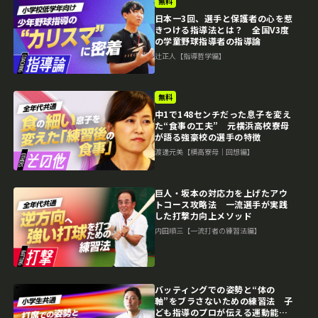
無料
日本一3回、選手と保護者の心を惹
きつける指導法とは？ 全国V3度
の学童野球指導者の指導論
辻正人【指導哲学編】
無料
中1で148センチだった息子を変え
た“食事の工夫” 元横浜高校寮母
が語る強豪校の選手の特徴
渡邊元美【横高寮母｜回想編】
巨人・坂本の対応力を上げたアウ
トコース攻略法 一流選手が実践
した打撃力向上メソッド
内田順三【一流打者の練習法編】
バッティングでの姿勢と“体の
軸”をブラさないための練習法 子
ども指導のプロが伝える運動能力