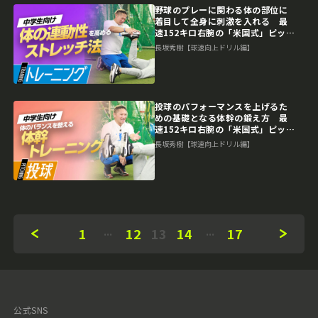
野球のプレーに関わる体の部位に
着目して全身に刺激を入れる 最
速152キロ右腕の「米国式」ピッチ
ング上達論
長坂秀樹【球速向上ドリル編】
投球のパフォーマンスを上げるた
めの基礎となる体幹の鍛え方 最
速152キロ右腕の「米国式」ピッチ
ング上達論
長坂秀樹【球速向上ドリル編】
1
12
13
14
17
公式SNS