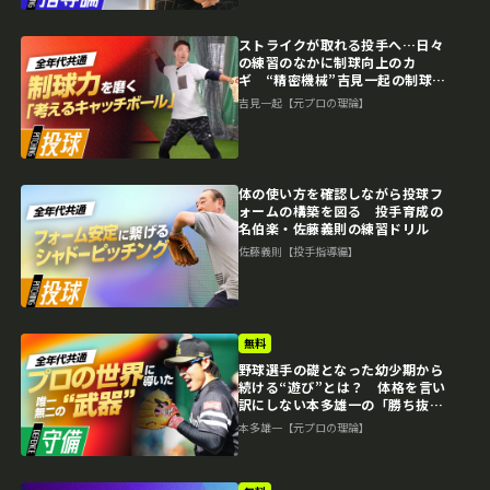
ストライクが取れる投手へ…日々
の練習のなかに制球向上のカ
ギ “精密機械”吉見一起の制球力
構築ドリル
吉見一起【元プロの理論】
体の使い方を確認しながら投球フ
ォームの構築を図る 投手育成の
名伯楽・佐藤義則の練習ドリル
佐藤義則【投手指導編】
無料
野球選手の礎となった幼少期から
続ける“遊び”とは？ 体格を言い
訳にしない本多雄一の「勝ち抜
く」思考
本多雄一【元プロの理論】