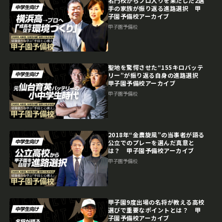
名門校からプロ入りを果たした2選
手の家族が振り返る進路選択 甲
子園予備校アーカイブ
甲子園予備校
聖地を驚愕させた“155キロバッテ
リー”が振り返る自身の進路選択
甲子園予備校アーカイブ
甲子園予備校
2018年“金農旋風”の当事者が語る
公立でのプレーを選んだ真意と
は？ 甲子園予備校アーカイブ
甲子園予備校
甲子園9度出場の名将が教える高校
選びで重要なポイントとは？ 甲
子園予備校アーカイブ