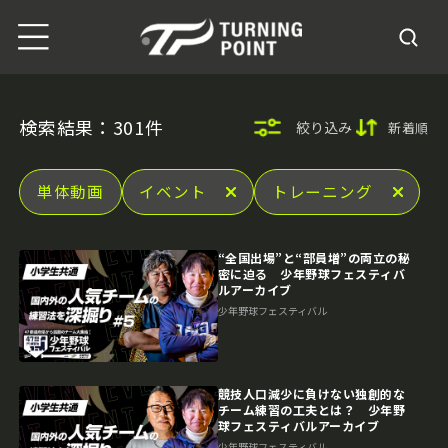
検索結果：301件
絞り込み
新着順
単体動画
イベント
トレーニング
“全国出場”と“部員増”の両立の秘
密に迫る 少年野球フェスティバ
ルアーカイブ
少年野球フェスティバル
競技人口減少に負けない独創的な
チーム練習の工夫とは？ 少年野
球フェスティバルアーカイブ
少年野球フェスティバル