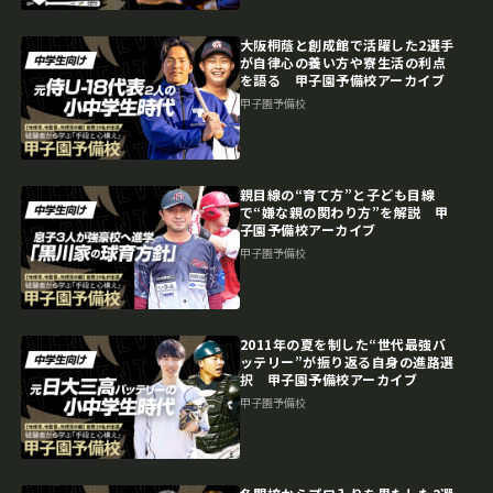
大阪桐蔭と創成館で活躍した2選手
が自律心の養い方や寮生活の利点
を語る 甲子園予備校アーカイブ
甲子園予備校
親目線の“育て方”と子ども目線
で“嫌な親の関わり方”を解説 甲
子園予備校アーカイブ
甲子園予備校
2011年の夏を制した“世代最強バ
ッテリー”が振り返る自身の進路選
択 甲子園予備校アーカイブ
甲子園予備校