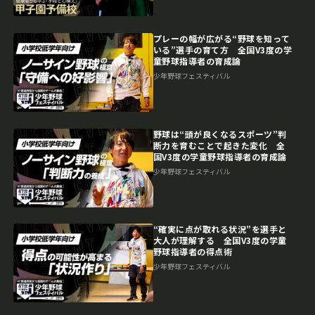
プレーの幅が広がる“野球を知って
いる”選手の育て方 全国V3度の学
童野球指導者の育成論
少年野球フェスティバル
野球は“頭が良くなるスポーツ”判
断力を育むことで起きた変化 全
国V3度の学童野球指導者の育成論
少年野球フェスティバル
“確実に点が取れる状況”を選手と
大人が理解する 全国V3度の学童
野球指導者の得点術
少年野球フェスティバル