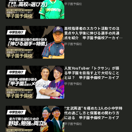
甲子園予備校
高校指導者のスカウト活動での注
意点や入学後に伸びる選手の共通
点を紹介 甲子園予備校アーカイ
ブ
甲子園予備校
人気YouTuber「トクサン」が語
る甲子園を目指す上で大切なこと
とは？ 甲子園予備校アーカイブ
甲子園予備校
“文武両道”を極めた2人の小中学時
代の過ごし方と保護者の関わり方
に迫る 甲子園予備校アーカイブ
甲子園予備校