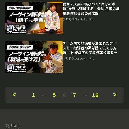
勝利・成長に結びつく“野球の本
質”を親も理解する 全国V3度の学
童野球指導者の育成論
少年野球フェスティバル
チーム内で好循環が生まれたケー
スも…指導者の野球勘を伝える方
法 全国V3度の学童野球指導者の
戦術指導
少年野球フェスティバル
1
5
6
7
16
公式SNS