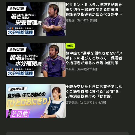
ビタミン・ミネラル摂取で酷暑を
乗り切る…家庭でできる対策法
保護者や指導者が知るべき熱中症
対策
高島誠【熱中症対策編】
無料
熱中症で“選手を倒れさせない”ス
ポドリの選び方と飲み方 保護者
や指導者が知るべき熱中症対策
高島誠【熱中症対策編】
小腹が空いたときにお菓子ではな
くご飯を自然に食べる“習慣”を
元横浜高校寮母の「食育論」
渡邊元美【おにぎりレシピ編】