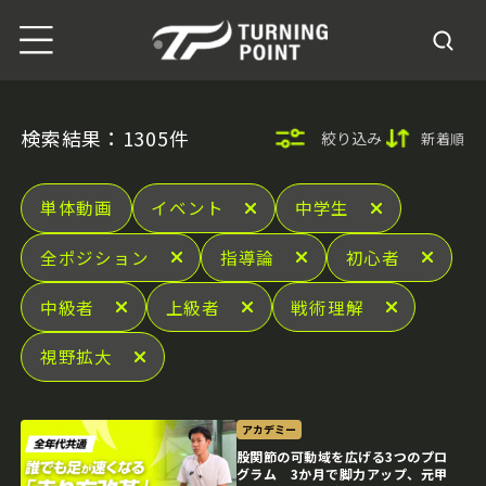
検索結果：1305件
絞り込み
新着順
単体動画
イベント
中学生
全ポジション
指導論
初心者
中級者
上級者
戦術理解
視野拡大
アカデミー
股関節の可動域を広げる3つのプロ
グラム 3か月で脚力アップ、元甲