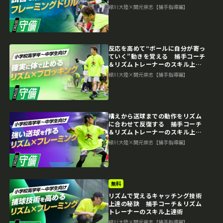
上達術
緑川大陸×関元崇志【捕手指導編】
反応を高めて“ボールに自分が寄っ
ていく”動きを覚える 捕手コーチ
＆リズムトレーナーのスキル上達
術
緑川大陸×関元崇志【捕手指導編】
構えから送球までの動作をリズム
に合わせて反復する 捕手コーチ
＆リズムトレーナーのスキル上達
術
緑川大陸×関元崇志【捕手指導編】
無料
リズムで覚えるキャッチング技術
上達の秘訣 捕手コーチ＆リズム
トレーナーのスキル上達術
緑川大陸×関元崇志【捕手指導編】