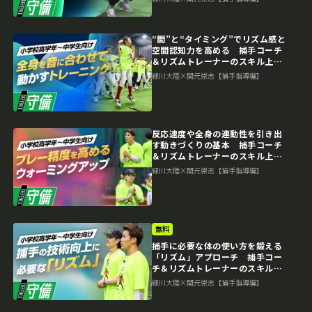
“間”と“タイミング”でリズム感と
空間認知力を高める 捕手コーチ
＆リズムトレーナーのスキル上達
術
緑川大陸×関元崇志【捕手指導編】
反応速度や全身の連動性を引き出
す動きづくりの基本 捕手コーチ
＆リズムトレーナーのスキル上達
術
緑川大陸×関元崇志【捕手指導編】
無料
捕手に必要な体の使い方を鍛える
「リズム」アプローチ 捕手コー
チ＆リズムトレーナーのスキル上
達術
緑川大陸×関元崇志【捕手指導編】