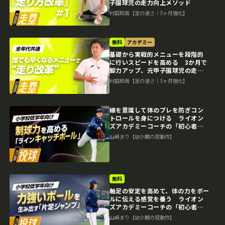
子園球児の走力向上メソッド
村田和哉【足の速さ｜3ヶ月強化】
無料
アカデミー
基礎から実戦的メニューを段階的
に行いスピードを高める 3か月で
脚力アップ、元甲子園球児の走力
向上メソッド
村田和哉【足の速さ｜3ヶ月強化】
線を意識して体のブレを防ぎコン
トロールを身につける ライオン
ズアカデミーコーチの「初心者」
指導論
山崎まり【幼少期の投動作】
無料
軸足の安定を高めて、体の力をボー
ルに伝える感覚を養う ライオン
ズアカデミーコーチの「初心者」
指導論
山崎まり【幼少期の投動作】