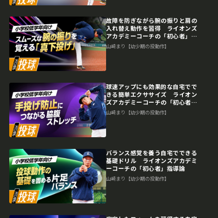
故障を防ぎながら腕の振りと肩の
入れ替え動作を習得 ライオンズ
アカデミーコーチの「初心者」指
導論
山崎まり【幼少期の投動作】
球速アップにも効果的な自宅でで
きる簡単エクササイズ ライオン
ズアカデミーコーチの「初心者」
指導論
山崎まり【幼少期の投動作】
バランス感覚を養う自宅でできる
基礎ドリル ライオンズアカデミ
ーコーチの「初心者」指導論
山崎まり【幼少期の投動作】