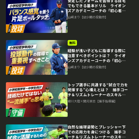
安定したフォームを習得する自宅
でもできる基本ドリル ライオン
ズアカデミーコーチの「初心者」
指導論
山崎まり【幼少期の投動作】
無料
経験が浅い子どもに指導する際に
注意すべきポイントは？ ライオ
ンズアカデミーコーチの「初心
者」指導論
山崎まり【幼少期の投動作】
トップ選手に共通する“試合で力を
発揮する”心構えとは？ 捕手コー
チ＆リズムトレーナーのスキル上
達術
緑川大陸×関元崇志【捕手指導編】
自然な捕球姿勢とプレッシャー下
での応用力を身につける 捕手コ
ーチ＆リズムトレーナーのスキル