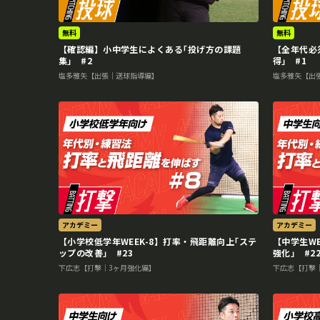
無料
無料
【確認編】小中学生によくある｢投げ方の課題
【全年代必
集｣ #2
得｣ #1
塩多雅矢【出張｜送球指導編】
塩多雅矢【出
アカデミー
アカデミー
【小学校低学年WEEK-8】打率・飛距離向上｢ステ
【中学生W
ップの改善｣ #23
強化｣ #2
下広志【打撃｜3ヶ月強化編】
下広志【打撃