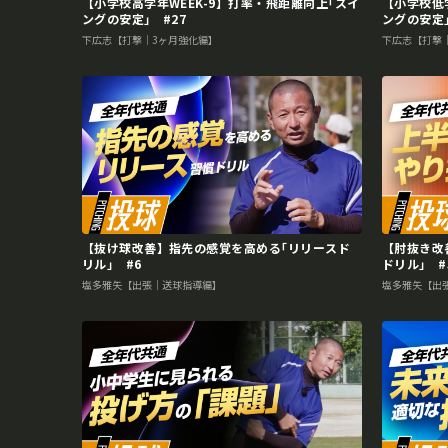
【小学校高学年WEEK-9】打率・飛距離向上｢スイ
【小学校低
ングの安定｣ #27
ングの安定｣
下広志【打撃｜3ヶ月強化編】
下広志【打撃
【抜け球改善】指先の感覚を高める｢リリースド
【肘抜き改
リル｣ #6
ドリル｣ #
塩多雅矢【出張｜送球指導編】
塩多雅矢【出