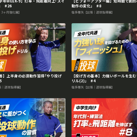
学年WEEK-9】打率・飛距離向上｢スイ
【ビフォーアフター編】短時間で劇的
 #26
動作の変化｣ #8
｜3ヶ月強化編】
塩多雅矢【出張｜送球指導編】
善】上半身の必須動作習得｢やり投げ
【投げ方の基本】力強いボールを生む
5
リル(2)｣ #4
張｜送球指導編】
塩多雅矢【出張｜送球指導編】