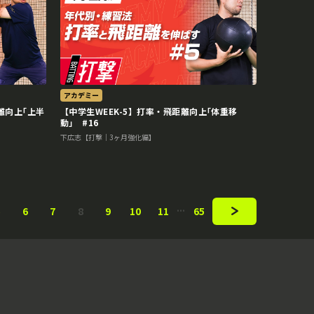
アカデミー
離向上｢上半
【中学生WEEK-5】打率・飛距離向上｢体重移
動｣ #16
下広志【打撃｜3ヶ月強化編】
5
6
7
8
9
10
11
65