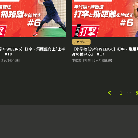
アカデミー
学年WEEK-6】打率・飛距離向上｢上半
【小学校低学年WEEK-6】打率・飛距
 #18
身の使い方｣ #17
｜3ヶ月強化編】
下広志【打撃｜3ヶ月強化編】
1