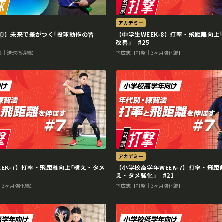
アカデミー
須】未来で差がつく｢投球動作の習
【中学生WEEK-8】打率・飛距離向上
改善｣ #25
張｜送球指導編】
下広志【打撃｜3ヶ月強化編】
アカデミー
EEK-7】打率・飛距離向上｢構え・タメ
【小学校高学年WEEK-7】打率・飛距
2
え・タメ強化｣ #21
｜3ヶ月強化編】
下広志【打撃｜3ヶ月強化編】