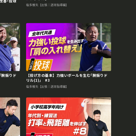
改善｢投球
塩多雅矢【出張｜送球指導編】
｢腕振りド
【投げ方の基本】力強いボールを生む｢腕振りド
リル(1)｣ #3
塩多雅矢【出張｜送球指導編】