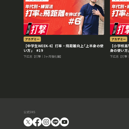
アカデミー
アカデミー
【中学生WEEK-6】打率・飛距離向上｢上半身の使
【小学校高
い方｣ #19
身の使い方｣
下広志【打撃｜3ヶ月強化編】
下広志【打撃
公式SNS