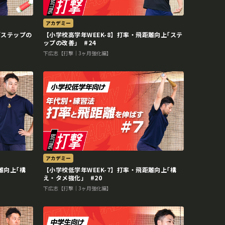
アカデミー
｢ステップの
【小学校高学年WEEK-8】打率・飛距離向上｢ステ
ップの改善｣ #24
下広志【打撃｜3ヶ月強化編】
アカデミー
離向上｢構
【小学校低学年WEEK-7】打率・飛距離向上｢構
え・タメ強化｣ #20
下広志【打撃｜3ヶ月強化編】