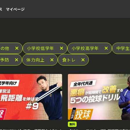
ス
マイページ
その他
小学校低学年
小学校高学年
中学生
我予防
体力向上
食トレ
無料