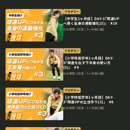
アカデミー
【中学生1ヶ月目】DAY-3｢球速UP
へ導く全身の連動強化(3)｣ #10
松本憲明【球速｜3ヶ月強化編】
アカデミー
【小学校高学年1ヶ月目】DAY-
3｢球速を出す下半身の使い方
(3)｣ #9
松本憲明【球速｜3ヶ月強化編】
アカデミー
【小学校低学年1ヶ月目】DAY-
3｢球速UPの土台作り(3)｣ #8
松本憲明【球速｜3ヶ月強化編】
アカデミー