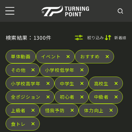
検索結果：1300件
絞り込み
新着順
単体動画
イベント
おすすめ
その他
小学校低学年
小学校高学年
中学生
高校生
全ポジション
初心者
中級者
上級者
怪我予防
体力向上
食トレ