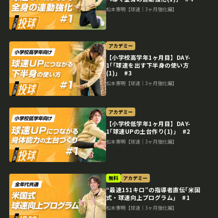
松本憲明【球速｜3ヶ月強化編】
アカデミー
【小学校高学年1ヶ月目】DAY-
1｢｢球速を出す下半身の使い方
(1)｣ #3
松本憲明【球速｜3ヶ月強化編】
アカデミー
【小学校低学年1ヶ月目】DAY-
1｢球速UPの土台作り(1)｣ #2
松本憲明【球速｜3ヶ月強化編】
無料
アカデミー
“最速151キロ”の指導者直伝｢米国
式・球速向上プログラム｣ #1
松本憲明【球速｜3ヶ月強化編】