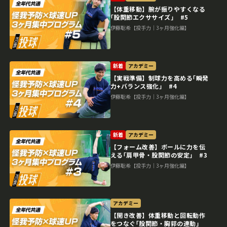
【体重移動】腕が振りやすくなる
｢股関節エクササイズ｣ #5
伊藤聡希【投手力｜3ヶ月強化編】
新着
アカデミー
【実戦準備】制球力を高める｢瞬発
力+バランス強化｣ #4
伊藤聡希【投手力｜3ヶ月強化編】
新着
アカデミー
【フォーム改善】ボールに力を伝
える｢肩甲骨・股関節の安定｣ #3
伊藤聡希【投手力｜3ヶ月強化編】
アカデミー
【開き改善】体重移動と回転動作
をつなぐ｢股関節・胸郭の連動｣