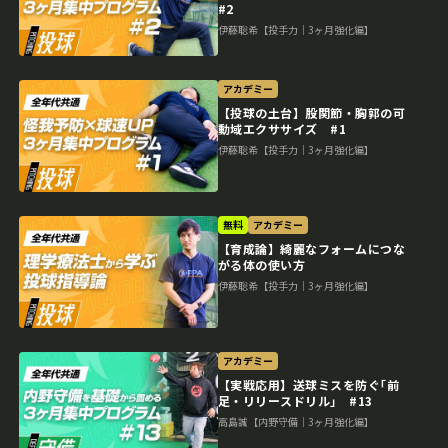
#2
伊藤聡希【投手力｜3ヶ月強化編】
アカデミー
【投球の土台】股関節・胸郭の可
動域エクササイズ #1
伊藤聡希【投手力｜3ヶ月強化編】
無料
アカデミー
【育成論】綺麗なフォームにつな
がる体の使い方
伊藤聡希【投手力｜3ヶ月強化編】
アカデミー
【実戦応用】送球ミスを防ぐ｢前
足・リリースドリル｣ #13
高島誠【内野守備｜3ヶ月強化編】