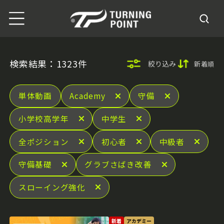
検索結果：1323件
絞り込み
新着順
単体動画
Academy
守備
小学校高学年
中学生
全ポジション
初心者
中級者
守備基礎
グラブさばき改善
スローイング強化
新着
アカデミー