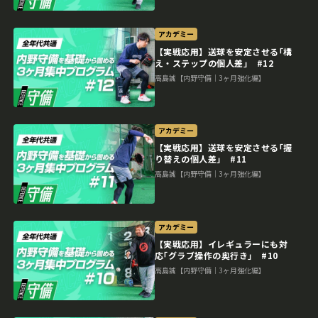
アカデミー
【実戦応用】送球を安定させる｢構
え・ステップの個人差｣ #12
高島誠【内野守備｜3ヶ月強化編】
アカデミー
【実戦応用】送球を安定させる｢握
り替えの個人差｣ #11
高島誠【内野守備｜3ヶ月強化編】
アカデミー
【実戦応用】イレギュラーにも対
応｢グラブ操作の奥行き｣ #10
高島誠【内野守備｜3ヶ月強化編】