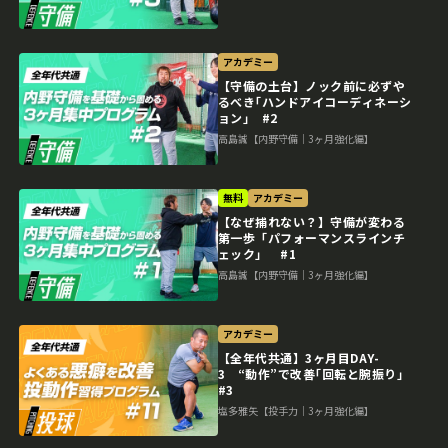
アカデミー
【守備の土台】ノック前に必ずや
るべき｢ハンドアイコーディネーシ
ョン｣ #2
高島誠【内野守備｜3ヶ月強化編】
無料
アカデミー
【なぜ捕れない？】守備が変わる
第一歩「パフォーマンスラインチ
ェック」 #1
高島誠【内野守備｜3ヶ月強化編】
アカデミー
【全年代共通】3ヶ月目DAY-
3 “動作”で改善｢回転と腕振り｣
#3
塩多雅矢【投手力｜3ヶ月強化編】