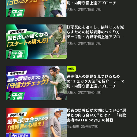
別・内野守備上達アプローチ
武拓人【内野守備強化編】
打球反応を速くし、捕球ミスを減
らすための捕球姿勢のつくり方
テーマ別・内野守備上達アプロー
チ
武拓人【内野守備強化編】
無料
選手個人の課題を見つけるため
の“チェック方法”を紹介 テーマ
別・内野守備上達アプローチ
武拓人【内野守備強化編】
代表の筒香氏が大切にしている“選
手との向き合い方”とは？ 「和歌
山橋本Atta boys」の挑戦
筒香裕史【指導哲学編】