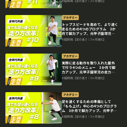
村田和哉【足の速さ｜3ヶ月強化】
アカデミー
トップスピードを高めて、より速く
走るための4つのプログラム 3か
月で脚力アップ、元甲子園球児の
走力向上メソッド
村田和哉【足の速さ｜3ヶ月強化】
アカデミー
実際に走る動作を取り入れた屋外
で行う4つのメニュー 3か月で脚
力アップ、元甲子園球児の走力向
上メソッド
村田和哉【足の速さ｜3ヶ月強化】
アカデミー
足を速くするための準備として
「もも上げ」中心の4つのプログラ
ム 3か月で脚力アップ、元甲子園
球児の走力向上メソッド
村田和哉【足の速さ｜3ヶ月強化】