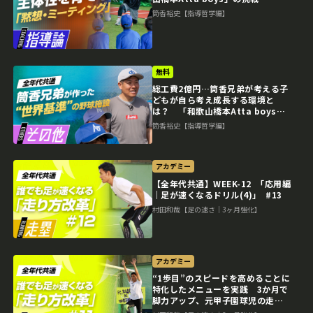
筒香裕史【指導哲学編】
無料
総工費2億円…筒香兄弟が考える子
どもが自ら考え成長する環境と
は？ 「和歌山橋本Atta boys」
の挑戦
筒香裕史【指導哲学編】
アカデミー
【全年代共通】WEEK-12 ｢応用編
｜足が速くなるドリル(4)｣ #13
村田和哉【足の速さ｜3ヶ月強化】
アカデミー
“1歩目”のスピードを高めることに
特化したメニューを実践 3か月で
脚力アップ、元甲子園球児の走力
向上メソッド