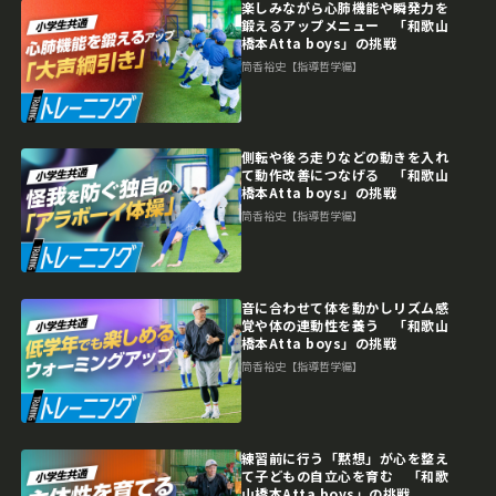
楽しみながら心肺機能や瞬発力を
鍛えるアップメニュー 「和歌山
橋本Atta boys」の挑戦
筒香裕史【指導哲学編】
側転や後ろ走りなどの動きを入れ
て動作改善につなげる 「和歌山
橋本Atta boys」の挑戦
筒香裕史【指導哲学編】
音に合わせて体を動かしリズム感
覚や体の連動性を養う 「和歌山
橋本Atta boys」の挑戦
筒香裕史【指導哲学編】
練習前に行う「黙想」が心を整え
て子どもの自立心を育む 「和歌
山橋本Atta boys」の挑戦