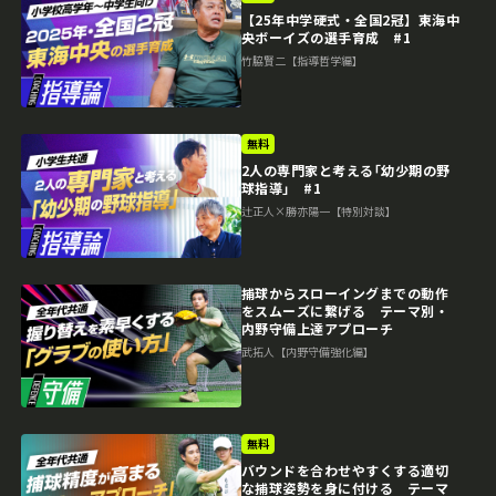
【25年中学硬式・全国2冠】東海中
央ボーイズの選手育成 #1
竹脇賢二【指導哲学編】
無料
2人の専門家と考える｢幼少期の野
球指導｣ #1
辻正人×勝亦陽一【特別対談】
捕球からスローイングまでの動作
をスムーズに繋げる テーマ別・
内野守備上達アプローチ
武拓人【内野守備強化編】
無料
バウンドを合わせやすくする適切
な捕球姿勢を身に付ける テーマ