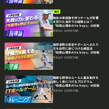
無料
独自の育成論を持つチームが影響
を受けた海外での経験とは？
「和歌山橋本Atta boys」の挑戦
筒香裕史【指導哲学編】
捕球姿勢の安定やボールへの入り
方を自然に身につける練習法
「和歌山橋本Atta boys」の挑戦
筒香裕史【指導哲学編】
難解な野球のルールと基本動作を
楽しく身につけるプログラム
「和歌山橋本Atta boys」の挑戦
筒香裕史【指導哲学編】