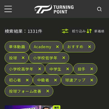
検索結果：1331件
絞り込み
新着順
単体動画
Academy
おすすめ
投球
小学校低学年
小学校高学年
中学生
投手
初心者
中級者
球速アップ
投球フォーム改善
無料