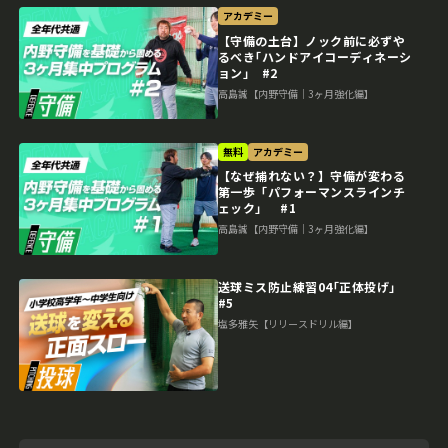
アカデミー
【守備の土台】ノック前に必ずや
るべき｢ハンドアイコーディネーシ
ョン｣ #2
高島誠【内野守備｜3ヶ月強化編】
無料
アカデミー
【なぜ捕れない？】守備が変わる
第一歩「パフォーマンスラインチ
ェック」 #1
高島誠【内野守備｜3ヶ月強化編】
送球ミス防止練習04｢正体投げ｣
#5
塩多雅矢【リリースドリル編】