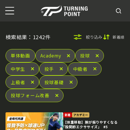
検索結果：1242件
絞り込み
新着順
単体動画
Academy
投球
中学生
投手
中級者
上級者
投球基礎
投球フォーム改善
新着
アカデミー
【体重移動】腕が振りやすくなる
｢股関節エクササイズ｣ #5