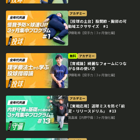
アカデミー
【投球の土台】股関節・胸郭の可
動域エクササイズ #1
伊藤聡希【投手力｜3ヶ月強化編】
無料
アカデミー
【育成論】綺麗なフォームにつな
がる体の使い方
伊藤聡希【投手力｜3ヶ月強化編】
アカデミー
【実戦応用】送球ミスを防ぐ｢前
足・リリースドリル｣ #13
高島誠【内野守備｜3ヶ月強化編】