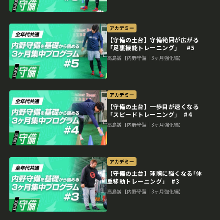
アカデミー
【守備の土台】守備範囲が広がる
「足裏機能トレーニング」 #5
高島誠【内野守備｜3ヶ月強化編】
アカデミー
【守備の土台】一歩目が速くなる
「スピードトレーニング｣ #4
高島誠【内野守備｜3ヶ月強化編】
アカデミー
【守備の土台】球際に強くなる｢体
重移動トレーニング｣ #3
高島誠【内野守備｜3ヶ月強化編】