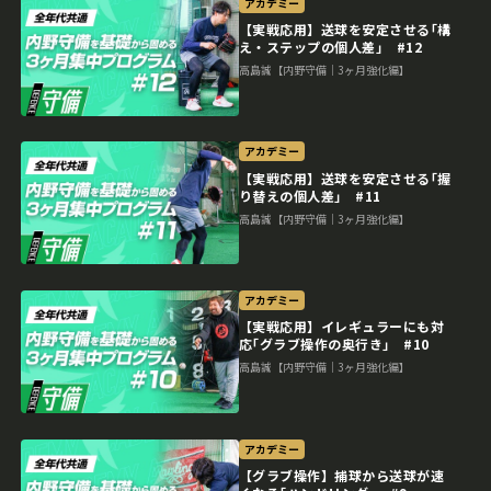
アカデミー
【実戦応用】送球を安定させる｢構
え・ステップの個人差｣ #12
高島誠【内野守備｜3ヶ月強化編】
アカデミー
【実戦応用】送球を安定させる｢握
り替えの個人差｣ #11
高島誠【内野守備｜3ヶ月強化編】
アカデミー
【実戦応用】イレギュラーにも対
応｢グラブ操作の奥行き｣ #10
高島誠【内野守備｜3ヶ月強化編】
アカデミー
【グラブ操作】捕球から送球が速