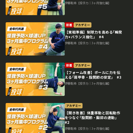
伊藤聡希【投手力｜3ヶ月強化編】
新着
アカデミー
【実戦準備】制球力を高める｢瞬発
力+バランス強化｣ #4
伊藤聡希【投手力｜3ヶ月強化編】
新着
アカデミー
【フォーム改善】ボールに力を伝
える｢肩甲骨・股関節の安定｣ #3
伊藤聡希【投手力｜3ヶ月強化編】
アカデミー
【開き改善】体重移動と回転動作
をつなぐ｢股関節・胸郭の連動｣
#2
伊藤聡希【投手力｜3ヶ月強化編】