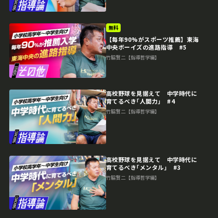
無料
【毎年90%がスポーツ推薦】東海
中央ボーイズの進路指導 #5
竹脇賢二【指導哲学編】
高校野球を見据えて 中学時代に
育てるべき｢人間力｣ #4
竹脇賢二【指導哲学編】
高校野球を見据えて 中学時代に
育てるべき｢メンタル｣ #3
竹脇賢二【指導哲学編】