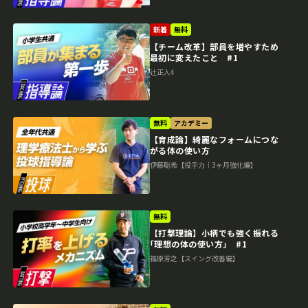
新着
無料
【チーム改革】部員を増やすため
最初に変えたこと #1
辻正人4
無料
アカデミー
【育成論】綺麗なフォームにつな
がる体の使い方
伊藤聡希【投手力｜3ヶ月強化編】
無料
【打撃理論】小柄でも強く振れる
｢理想の体の使い方｣ #1
福原芳之【スイング改善編】