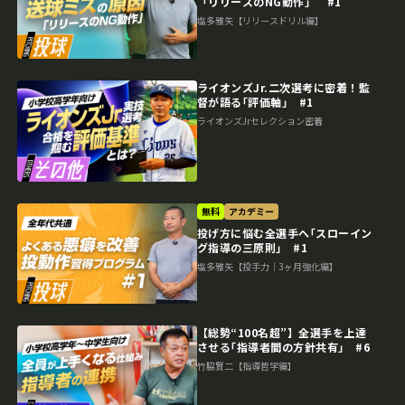
「リリースのNG動作」 #1
塩多雅矢【リリースドリル編】
ライオンズJr.二次選考に密着！監
督が語る｢評価軸｣ #1
ライオンズJrセレクション密着
無料
アカデミー
投げ方に悩む全選手へ｢スローイン
グ指導の三原則｣ #1
塩多雅矢【投手力｜3ヶ月強化編】
【総勢“100名超”】全選手を上達
させる｢指導者間の方針共有｣ #6
竹脇賢二【指導哲学編】