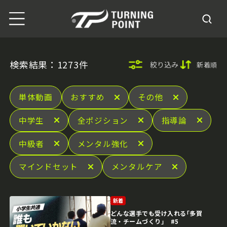
検索結果：1273件
絞り込み
新着順
単体動画
おすすめ
その他
中学生
全ポジション
指導論
中級者
メンタル強化
マインドセット
メンタルケア
新着
どんな選手でも受け入れる｢多賀
流・チームづくり｣ #5