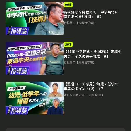
無料
高校野球を見据えて 中学時代に
育てるべき｢技術｣ #2
竹脇賢二【指導哲学編】
無料
【25年中学硬式・全国2冠】東海中
央ボーイズの選手育成 #1
竹脇賢二【指導哲学編】
【監督コーチ必見】幼児・低学年
指導のポイント(2) #7
辻正人×勝亦陽一【特別対談】