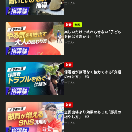
辻正人4
新着
無料
楽しいだけで終わらせない｢子ども
を伸ばす声かけ｣ #4
辻正人4
新着
保護者が無理なく協力できる｢負担
の分け方｣ #3
辻正人4
新着
全国出場より効果のあった｢部員の
増やし方｣ #2
辻正人4