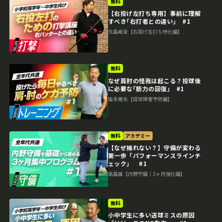
無料
【右投げ左打ち専用】事前に理解
すべき｢右打者との違い｣ #1
生島峰至【右投げ左打ち特化編】
無料
なぜ肩肘の怪我は起こる？投球後
に必要な｢筋力の回復｣ #1
塩多雅矢【投球障害予防編】
無料
アカデミー
【なぜ捕れない？】守備が変わる
第一歩「パフォーマンスラインチ
ェック」 #1
高島誠【内野守備｜3ヶ月強化編】
無料
小中学生に多い送球ミスの原因