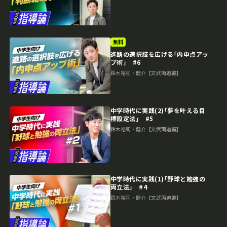
無料
進路の選択肢を広げる｢内申点アッ
プ術｣ #6
鈴木裕司・健介【文武両道編】
中学時代に実践(2)｢夢を叶える目
標設定法｣ #5
鈴木裕司・健介【文武両道編】
中学時代に実践(1)｢野球と勉強の
両立法｣ #4
鈴木裕司・健介【文武両道編】