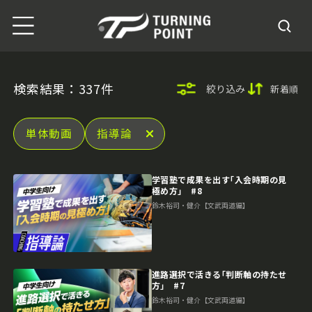
検索結果：337件
絞り込み
新着順
単体動画
指導論
学習塾で成果を出す｢入会時期の見
極め方｣ #8
鈴木裕司・健介【文武両道編】
進路選択で活きる｢判断軸の持たせ
方｣ #7
鈴木裕司・健介【文武両道編】