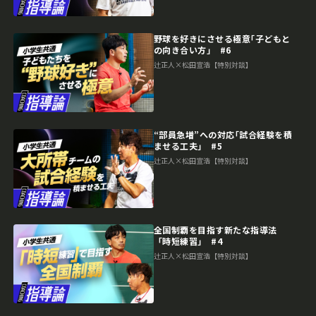
野球を好きにさせる極意｢子どもと
の向き合い方｣ #6
辻正人×松田宣浩【特別対談】
“部員急増”への対応｢試合経験を積
ませる工夫｣ #5
辻正人×松田宣浩【特別対談】
全国制覇を目指す新たな指導法
「時短練習｣ #4
辻正人×松田宣浩【特別対談】