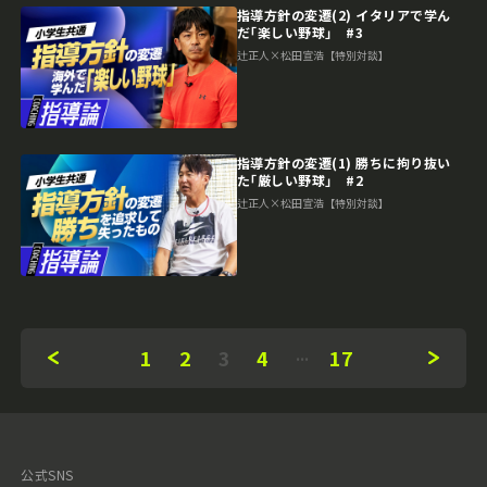
指導方針の変遷(2) イタリアで学ん
だ｢楽しい野球｣ #3
辻正人×松田宣浩【特別対談】
指導方針の変遷(1) 勝ちに拘り抜い
た｢厳しい野球｣ #2
辻正人×松田宣浩【特別対談】
1
2
3
4
17
公式SNS