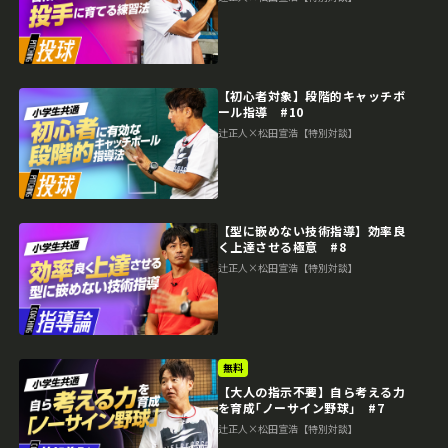
【初心者対象】段階的キャッチボ
ール指導 #10
辻正人×松田宣浩【特別対談】
【型に嵌めない技術指導】効率良
く上達させる極意 #8
辻正人×松田宣浩【特別対談】
無料
【大人の指示不要】自ら考える力
を育成｢ノーサイン野球｣ #7
辻正人×松田宣浩【特別対談】