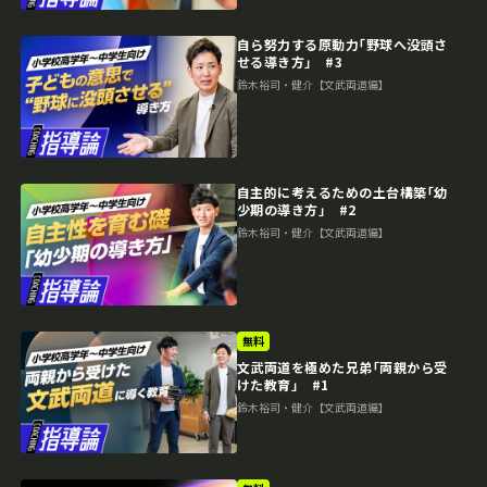
自ら努力する原動力｢野球へ没頭さ
せる導き方｣ #3
鈴木裕司・健介【文武両道編】
自主的に考えるための土台構築｢幼
少期の導き方｣ #2
鈴木裕司・健介【文武両道編】
無料
文武両道を極めた兄弟｢両親から受
けた教育｣ #1
鈴木裕司・健介【文武両道編】