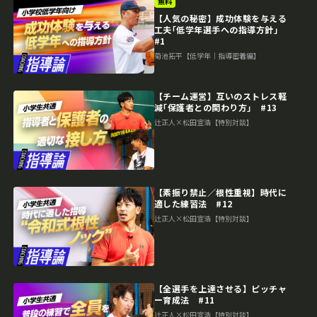
無料
【人気の秘密】成功体験を与える
工夫｢低学年選手への指導方針｣
#1
菊池拓平【低学年｜指導密着編】
【チーム運営】互いのストレス軽
減｢保護者との関わり方｣ #13
辻正人×松田宣浩【特別対談】
【素振り禁止／根性重視】時代に
適した練習法 #12
辻正人×松田宣浩【特別対談】
【全選手を上達させる】ピッチャ
ー育成法 #11
辻正人×松田宣浩【特別対談】