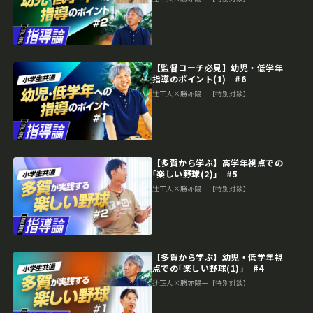
【監督コーチ必見】幼児・低学年
指導のポイント(1) #6
辻正人×勝亦陽一【特別対談】
【多賀から学ぶ】高学年視点での
｢楽しい野球(2)｣ #5
辻正人×勝亦陽一【特別対談】
【多賀から学ぶ】幼児・低学年視
点での｢楽しい野球(1)｣ #4
辻正人×勝亦陽一【特別対談】