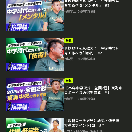
高校野球を見据えて 中学時代に
育てるべき｢メンタル｣ #3
竹脇賢二【指導哲学編】
無料
高校野球を見据えて 中学時代に
育てるべき｢技術｣ #2
竹脇賢二【指導哲学編】
無料
【25年中学硬式・全国2冠】東海中
央ボーイズの選手育成 #1
竹脇賢二【指導哲学編】
【監督コーチ必見】幼児・低学年
指導のポイント(2) #7
辻正人×勝亦陽一【特別対談】