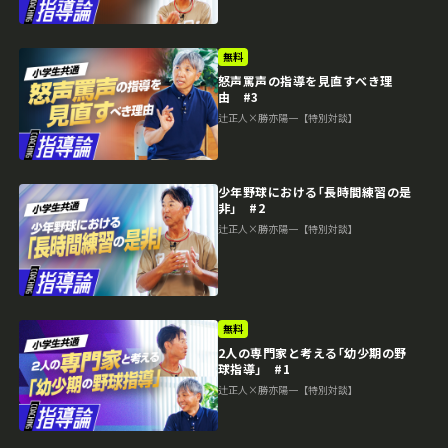
無料
怒声罵声の指導を見直すべき理
由 #3
辻正人×勝亦陽一【特別対談】
少年野球における｢長時間練習の是
非｣ #2
辻正人×勝亦陽一【特別対談】
無料
2人の専門家と考える｢幼少期の野
球指導｣ #1
辻正人×勝亦陽一【特別対談】