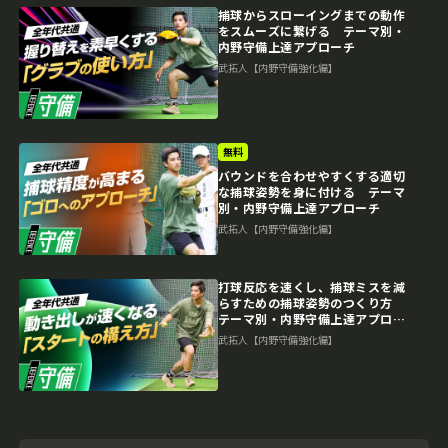
捕球からスローイングまでの動作
をスムーズに繋げる テーマ別・
内野守備上達アプローチ
武拓人【内野守備強化編】
無料
バウンドを合わせやすくする適切
な捕球姿勢を身に付ける テーマ
別・内野守備上達アプローチ
武拓人【内野守備強化編】
打球反応を速くし、捕球ミスを減
らすための捕球姿勢のつくり方
テーマ別・内野守備上達アプロー
チ
武拓人【内野守備強化編】