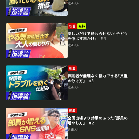
辻正人4
新着
無料
楽しいだけで終わらせない｢子ども
を伸ばす声かけ｣ #4
辻正人4
新着
保護者が無理なく協力できる｢負担
の分け方｣ #3
辻正人4
新着
全国出場より効果のあった｢部員の
増やし方｣ #2
辻正人4