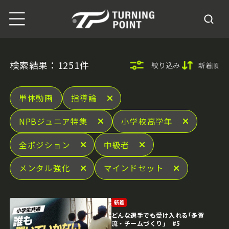
検索結果：1251件
絞り込み
新着順
単体動画
指導論
NPBジュニア特集
小学校高学年
全ポジション
中級者
メンタル強化
マインドセット
新着
どんな選手でも受け入れる｢多賀
流・チームづくり｣ #5