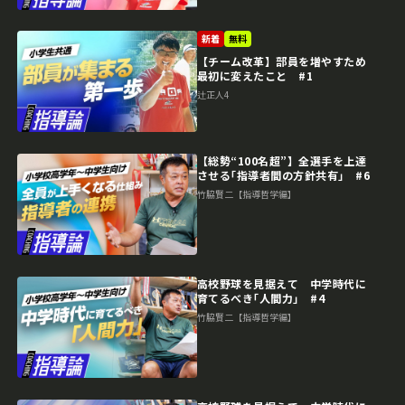
新着
無料
【チーム改革】部員を増やすため
最初に変えたこと #1
辻正人4
【総勢“100名超”】全選手を上達
させる｢指導者間の方針共有｣ #6
竹脇賢二【指導哲学編】
高校野球を見据えて 中学時代に
育てるべき｢人間力｣ #4
竹脇賢二【指導哲学編】